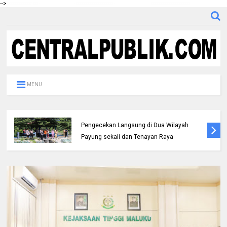
-->
MENU
Kapolresta Pekanbaru Melaksanakan
Pengecekan Langsung di Dua Wilayah
Payung sekali dan Tenayan Raya