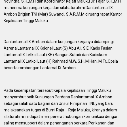
Novindra, S.H.,M.H dan Koordinator Kejati Maluku Dr. Fajar, S.H.,M.H,
menerima kunjungan kerja dan silahaturahmi Danlantamal IX
Ambon Brigjen TNI (Mar) Suwandi, S.A.P.,M.M diruang rapat Kantor
Kejaksaan Tinggi Maluku.
Danlantamal IX Ambon dalam kunjungan kerjanya didampingi
Asrena Lantamal IX Kolonel Laut (S) Abu Ali, S.E, Kadis Faslan
Lantamal IX Letkol Laut (KH) Bangun Sutadi dan Kadiskum
Lantamal IX Letkol Laut (H) Rahmad M.W, S.H.,M.Han.,M.Tr.,Opsla
beserta rombongan Lantamal IX Ambon.
Pada kesempatan tersebut Kepala Kejaksaan Tinggi Maluku
menyambut baik Kunjungan Perdana Danlantamal IX Ambon
sebagai salah satu bagian dari Unsur Pimpinan TNI, yang baru
melaksanakan tugas di Bumi Raja – Raja Maluku, kiranya dalam
silaturahmi ini dapat mempererat hubungan komunikasi dengan
saling mensupport dalam penanganan perkara Perikanan dan