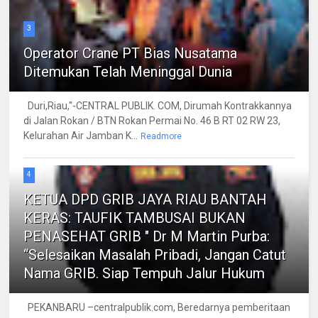
3
Operator Crane PT Bias Nusatama
Ditemukan Telah Meninggal Dunia
Duri,Riau,"-CENTRAL PUBLIK. COM, Dirumah Kontrakkannya
di Jalan Rokan / BTN Rokan Permai No. 46 B RT 02 RW 23,
Kelurahan Air Jamban K...
Readmore
4
KETUA DPD GRIB JAYA RIAU BANTAH
KERAS: TAUFIK TAMBUSAI BUKAN
PENASEHAT GRIB " Dr M Martin Purba:
“Selesaikan Masalah Pribadi, Jangan Catut
Nama GRIB. Siap Tempuh Jalur Hukum
PEKANBARU –centralpublik.com, Beredarnya pemberitaan