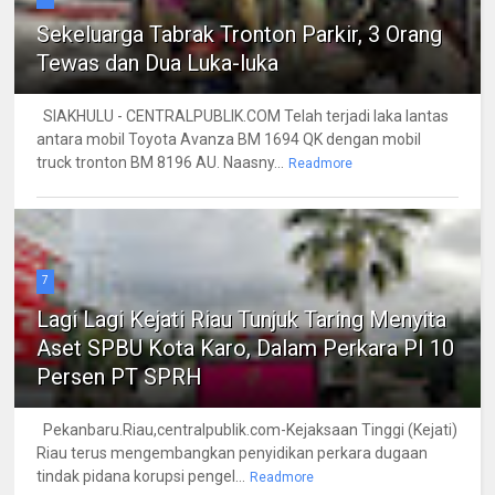
Sekeluarga Tabrak Tronton Parkir, 3 Orang
Tewas dan Dua Luka-luka
SIAKHULU - CENTRALPUBLIK.COM Telah terjadi laka lantas
antara mobil Toyota Avanza BM 1694 QK dengan mobil
truck tronton BM 8196 AU. Naasny...
Readmore
7
Lagi Lagi Kejati Riau Tunjuk Taring Menyita
Aset SPBU Kota Karo, Dalam Perkara PI 10
Persen PT SPRH
Pekanbaru.Riau,centralpublik.com-Kejaksaan Tinggi (Kejati)
Riau terus mengembangkan penyidikan perkara dugaan
tindak pidana korupsi pengel...
Readmore