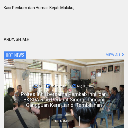
Kasi Penkum dan Humas Kejati Maluku,
ARDY, SH.,M.H
HOT NEWS
VIEW ALL
0
fakta media
Aug 06, 2026
DPC IKADIN Pekanbaru Kutuk Premanisme,
Desak Polda Riau Beri Perlindungan terhadap
Advokat
READMORE