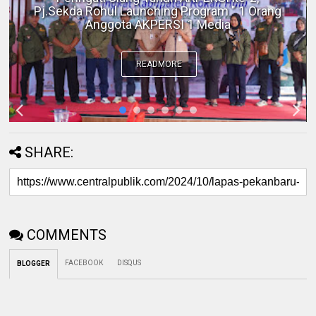
BKSDA Riau Perkuat Sinergi Tangani
Gangguan Kera Liar di Tembilahan
READMORE
SHARE:
COMMENTS
FACEBOOK
DISQUS
BLOGGER