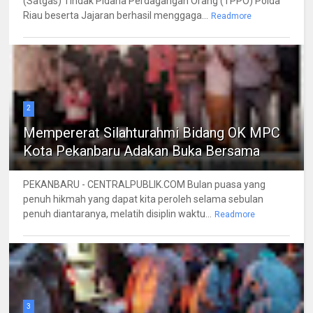
(Satgas) Tindak Pidana Perdagangan Orang (TPPO) Polda
Riau beserta Jajaran berhasil menggaga...
Readmore
2
Mempererat Silahturahmi Bidang OK MPC
Kota Pekanbaru Adakan Buka Bersama
PEKANBARU - CENTRALPUBLIK.COM Bulan puasa yang
penuh hikmah yang dapat kita peroleh selama sebulan
penuh diantaranya, melatih disiplin waktu...
Readmore
3