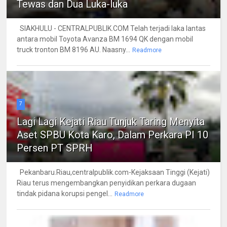
Tewas dan Dua Luka-luka
SIAKHULU - CENTRALPUBLIK.COM Telah terjadi laka lantas
antara mobil Toyota Avanza BM 1694 QK dengan mobil
truck tronton BM 8196 AU. Naasny...
Readmore
7
Lagi Lagi Kejati Riau Tunjuk Taring Menyita
Aset SPBU Kota Karo, Dalam Perkara PI 10
Persen PT SPRH
Pekanbaru.Riau,centralpublik.com-Kejaksaan Tinggi (Kejati)
Riau terus mengembangkan penyidikan perkara dugaan
tindak pidana korupsi pengel...
Readmore