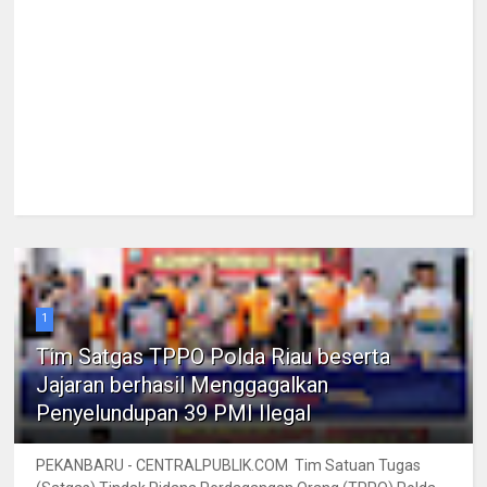
1
Tim Satgas TPPO Polda Riau beserta
Jajaran berhasil Menggagalkan
Penyelundupan 39 PMI Ilegal
PEKANBARU - CENTRALPUBLIK.COM Tim Satuan Tugas