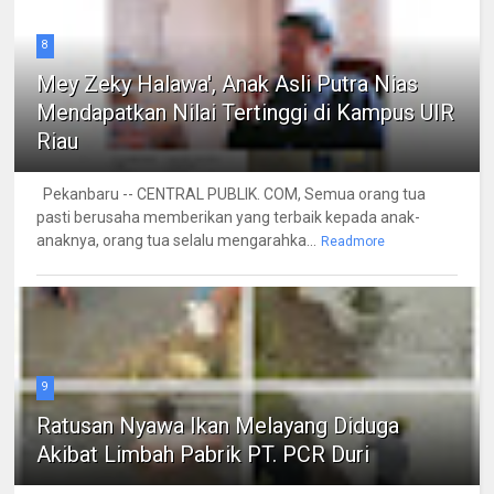
8
Mey Zeky Halawa', Anak Asli Putra Nias
Mendapatkan Nilai Tertinggi di Kampus UIR
Riau
Pekanbaru -- CENTRAL PUBLIK. COM, Semua orang tua
pasti berusaha memberikan yang terbaik kepada anak-
anaknya, orang tua selalu mengarahka...
Readmore
9
Ratusan Nyawa Ikan Melayang Diduga
Akibat Limbah Pabrik PT. PCR Duri