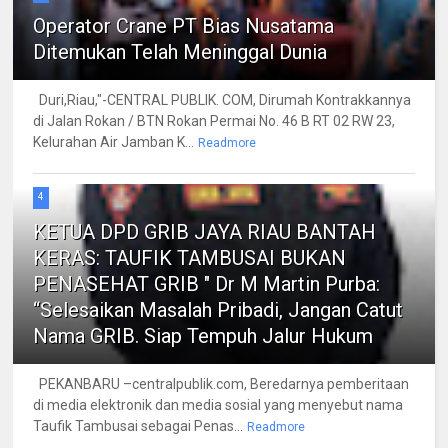
Operator Crane PT Bias Nusatama
Ditemukan Telah Meninggal Dunia
Duri,Riau,"-CENTRAL PUBLIK. COM, Dirumah Kontrakkannya
di Jalan Rokan / BTN Rokan Permai No. 46 B RT 02 RW 23,
Kelurahan Air Jamban K...
Readmore
4
KETUA DPD GRIB JAYA RIAU BANTAH
KERAS: TAUFIK TAMBUSAI BUKAN
PENASEHAT GRIB " Dr M Martin Purba:
“Selesaikan Masalah Pribadi, Jangan Catut
Nama GRIB. Siap Tempuh Jalur Hukum
PEKANBARU –centralpublik.com, Beredarnya pemberitaan
di media elektronik dan media sosial yang menyebut nama
Taufik Tambusai sebagai Penas...
Readmore