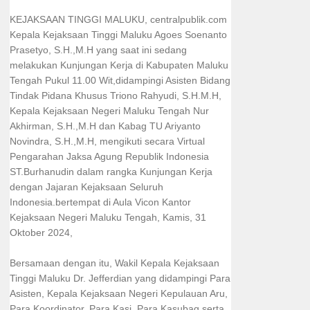
KEJAKSAAN TINGGI MALUKU, centralpublik.com
Kepala Kejaksaan Tinggi Maluku Agoes Soenanto
Prasetyo, S.H.,M.H yang saat ini sedang
melakukan Kunjungan Kerja di Kabupaten Maluku
Tengah Pukul 11.00 Wit,didampingi Asisten Bidang
Tindak Pidana Khusus Triono Rahyudi, S.H.M.H,
Kepala Kejaksaan Negeri Maluku Tengah Nur
Akhirman, S.H.,M.H dan Kabag TU Ariyanto
Novindra, S.H.,M.H, mengikuti secara Virtual
Pengarahan Jaksa Agung Republik Indonesia
ST.Burhanudin dalam rangka Kunjungan Kerja
dengan Jajaran Kejaksaan Seluruh
Indonesia.bertempat di Aula Vicon Kantor
Kejaksaan Negeri Maluku Tengah, Kamis, 31
Oktober 2024,
Bersamaan dengan itu, Wakil Kepala Kejaksaan
Tinggi Maluku Dr. Jefferdian yang didampingi Para
Asisten, Kepala Kejaksaan Negeri Kepulauan Aru,
Para Koordinator, Para Kasi, Para Kasubag serta