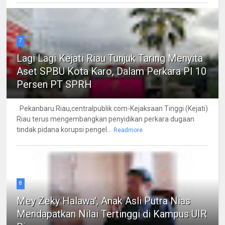
7
Lagi Lagi Kejati Riau Tunjuk Taring Menyita
Aset SPBU Kota Karo, Dalam Perkara PI 10
Persen PT SPRH
Pekanbaru.Riau,centralpublik.com-Kejaksaan Tinggi (Kejati)
Riau terus mengembangkan penyidikan perkara dugaan
tindak pidana korupsi pengel...
Readmore
8
Mey Zeky Halawa', Anak Asli Putra Nias
Mendapatkan Nilai Tertinggi di Kampus UIR