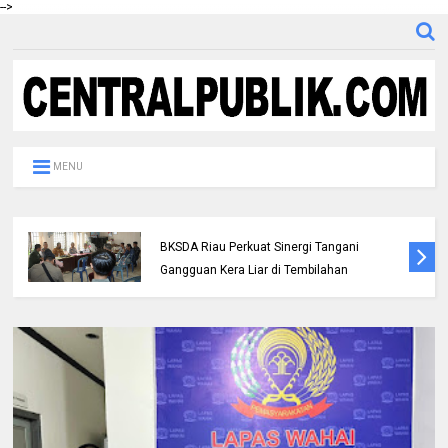
-->
MENU
DPC IKADIN Pekanbaru Kutuk Premanisme,
Desak Polda Riau Beri Perlindungan
terhadap Advokat