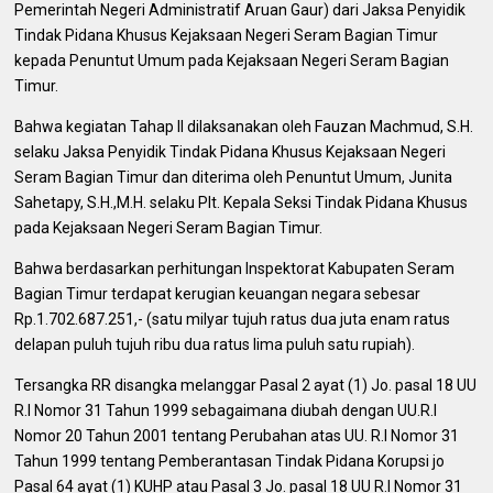
Pemerintah Negeri Administratif Aruan Gaur) dari Jaksa Penyidik
Tindak Pidana Khusus Kejaksaan Negeri Seram Bagian Timur
kepada Penuntut Umum pada Kejaksaan Negeri Seram Bagian
Timur.
Bahwa kegiatan Tahap II dilaksanakan oleh Fauzan Machmud, S.H.
selaku Jaksa Penyidik Tindak Pidana Khusus Kejaksaan Negeri
Seram Bagian Timur dan diterima oleh Penuntut Umum, Junita
Sahetapy, S.H.,M.H. selaku Plt. Kepala Seksi Tindak Pidana Khusus
pada Kejaksaan Negeri Seram Bagian Timur.
Bahwa berdasarkan perhitungan Inspektorat Kabupaten Seram
Bagian Timur terdapat kerugian keuangan negara sebesar
Rp.1.702.687.251,- (satu milyar tujuh ratus dua juta enam ratus
delapan puluh tujuh ribu dua ratus lima puluh satu rupiah).
Tersangka RR disangka melanggar Pasal 2 ayat (1) Jo. pasal 18 UU
R.I Nomor 31 Tahun 1999 sebagaimana diubah dengan UU.R.I
Nomor 20 Tahun 2001 tentang Perubahan atas UU. R.I Nomor 31
Tahun 1999 tentang Pemberantasan Tindak Pidana Korupsi jo
Pasal 64 ayat (1) KUHP atau Pasal 3 Jo. pasal 18 UU R.I Nomor 31