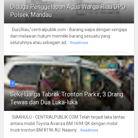
Diduga Penggelapan Agus Warga Riau DPO
Polsek Mandau
Duri,Riau,"centralpublik.com - Barang siapa dengan sengaja
dan melawan hukum memiliki barang sesuatu yang
seluruhnya atau sebagain ad...
Readmore
6
Sekeluarga Tabrak Tronton Parkir, 3 Orang
Tewas dan Dua Luka-luka
SIAKHULU - CENTRALPUBLIK.COM Telah terjadi laka lantas
antara mobil Toyota Avanza BM 1694 QK dengan mobil
truck tronton BM 8196 AU. Naasny...
Readmore