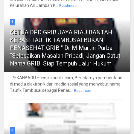
Kelurahan Air Jamban K...
Readmore
4
KETUA DPD GRIB JAYA RIAU BANTAH
KERAS: TAUFIK TAMBUSAI BUKAN
PENASEHAT GRIB " Dr M Martin Purba:
“Selesaikan Masalah Pribadi, Jangan Catut
Nama GRIB. Siap Tempuh Jalur Hukum
PEKANBARU –centralpublik.com, Beredarnya pemberitaan
di media elektronik dan media sosial yang menyebut nama
Taufik Tambusai sebagai Penas...
Readmore
5