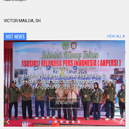
VICTOR MAILOA, SH
HOT NEWS
VIEW ALL
0
fakta media
Aug 06, 2026
Polres Inhil bersama Pemkab Inhil dan
BKSDA Riau Perkuat Sinergi Tangani
Gangguan Kera Liar di Tembilahan
READMORE