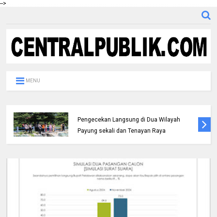
-->
MENU
Kapolresta Pekanbaru Melaksanakan
Pengecekan Langsung di Dua Wilayah
Payung sekali dan Tenayan Raya