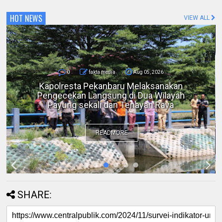
HOT NEWS
VIEW ALL
0
fakta media
Aug 05, 2026
Kapolresta Pekanbaru Melaksanakan
Pengecekan Langsung di Dua Wilayah
Payung sekali dan Tenayan Raya
READMORE
SHARE: