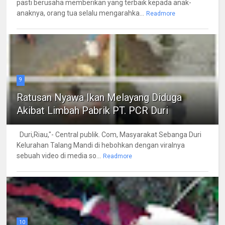
pasti berusaha memberikan yang terbaik kepada anak-
anaknya, orang tua selalu mengarahka...
Readmore
9
Ratusan Nyawa Ikan Melayang Diduga
Akibat Limbah Pabrik PT. PCR Duri
Duri,Riau,"- Central publik. Com, Masyarakat Sebanga Duri
Kelurahan Talang Mandi di hebohkan dengan viralnya
sebuah video di media so...
Readmore
10