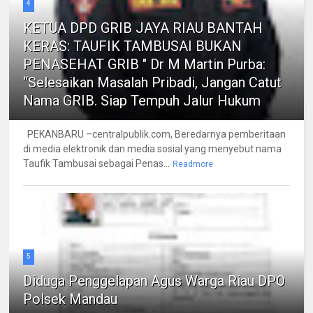
4
KETUA DPD GRIB JAYA RIAU BANTAH
KERAS: TAUFIK TAMBUSAI BUKAN
PENASEHAT GRIB " Dr M Martin Purba:
“Selesaikan Masalah Pribadi, Jangan Catut
Nama GRIB. Siap Tempuh Jalur Hukum
PEKANBARU –centralpublik.com, Beredarnya pemberitaan
di media elektronik dan media sosial yang menyebut nama
Taufik Tambusai sebagai Penas...
Readmore
5
Diduga Penggelapan Agus Warga Riau DPO
Polsek Mandau