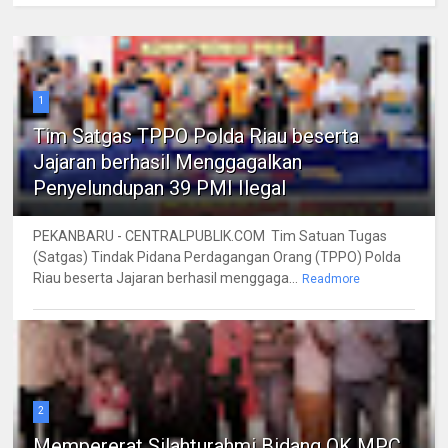
1
Tim Satgas TPPO Polda Riau beserta
Jajaran berhasil Menggagalkan
Penyelundupan 39 PMI Ilegal
PEKANBARU - CENTRALPUBLIK.COM Tim Satuan Tugas
(Satgas) Tindak Pidana Perdagangan Orang (TPPO) Polda
Riau beserta Jajaran berhasil menggaga...
Readmore
2
Mempererat Silahturahmi Bidang OK MPC