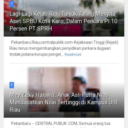
7
Lagi Lagi Kejati Riau Tunjuk Taring Menyita
Aset SPBU Kota Karo, Dalam Perkara PI 10
Persen PT SPRH
Pekanbaru.Riau,centralpublik.com-Kejaksaan Tinggi (Kejati)
Riau terus mengembangkan penyidikan perkara dugaan
tindak pidana korupsi pengel...
Readmore
8
Mey Zeky Halawa', Anak Asli Putra Nias
Mendapatkan Nilai Tertinggi di Kampus UIR
Riau
Pekanbaru -- CENTRAL PUBLIK. COM, Semua orang tua