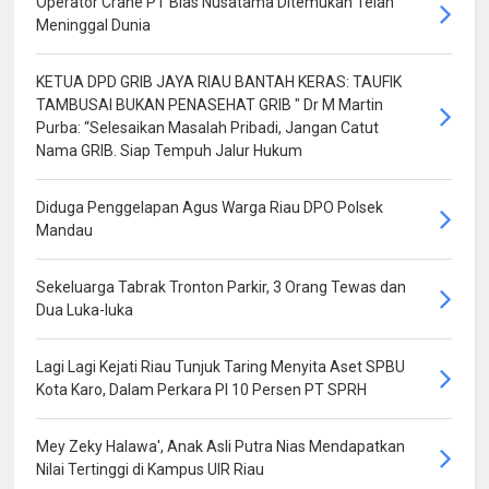
Operator Crane PT Bias Nusatama Ditemukan Telah
Meninggal Dunia
KETUA DPD GRIB JAYA RIAU BANTAH KERAS: TAUFIK
TAMBUSAI BUKAN PENASEHAT GRIB " Dr M Martin
Purba: “Selesaikan Masalah Pribadi, Jangan Catut
Nama GRIB. Siap Tempuh Jalur Hukum
Diduga Penggelapan Agus Warga Riau DPO Polsek
Mandau
Sekeluarga Tabrak Tronton Parkir, 3 Orang Tewas dan
Dua Luka-luka
Lagi Lagi Kejati Riau Tunjuk Taring Menyita Aset SPBU
Kota Karo, Dalam Perkara PI 10 Persen PT SPRH
Mey Zeky Halawa', Anak Asli Putra Nias Mendapatkan
Nilai Tertinggi di Kampus UIR Riau