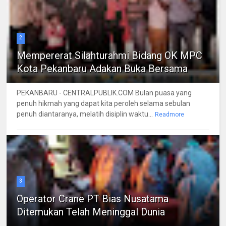
2
Mempererat Silahturahmi Bidang OK MPC
Kota Pekanbaru Adakan Buka Bersama
PEKANBARU - CENTRALPUBLIK.COM Bulan puasa yang
penuh hikmah yang dapat kita peroleh selama sebulan
penuh diantaranya, melatih disiplin waktu...
Readmore
3
Operator Crane PT Bias Nusatama
Ditemukan Telah Meninggal Dunia