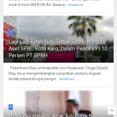
truck tronton BM 8196 AU. Naasny...
Readmore
7
Lagi Lagi Kejati Riau Tunjuk Taring Menyita
Aset SPBU Kota Karo, Dalam Perkara PI 10
Persen PT SPRH
Pekanbaru.Riau,centralpublik.com-Kejaksaan Tinggi (Kejati)
Riau terus mengembangkan penyidikan perkara dugaan
tindak pidana korupsi pengel...
Readmore
8
Mey Zeky Halawa', Anak Asli Putra Nias