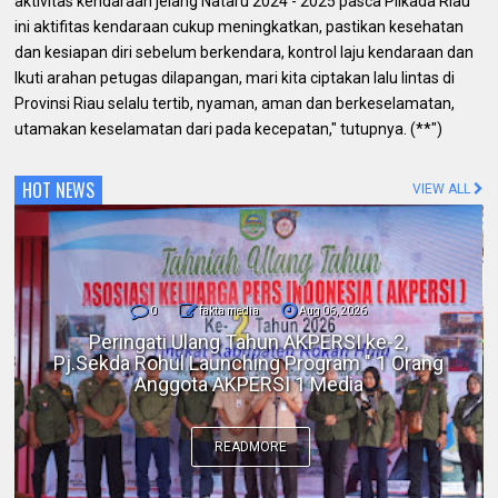
aktivitas kendaraan jelang Nataru 2024 - 2025 pasca Pilkada Riau
ini aktifitas kendaraan cukup meningkatkan, pastikan kesehatan
dan kesiapan diri sebelum berkendara, kontrol laju kendaraan dan
Ikuti arahan petugas dilapangan, mari kita ciptakan lalu lintas di
Provinsi Riau selalu tertib, nyaman, aman dan berkeselamatan,
utamakan keselamatan dari pada kecepatan," tutupnya. (**")
HOT NEWS
VIEW ALL
0
fakta media
Aug 06, 2026
Polres Inhil bersama Pemkab Inhil dan
BKSDA Riau Perkuat Sinergi Tangani
Gangguan Kera Liar di Tembilahan
READMORE