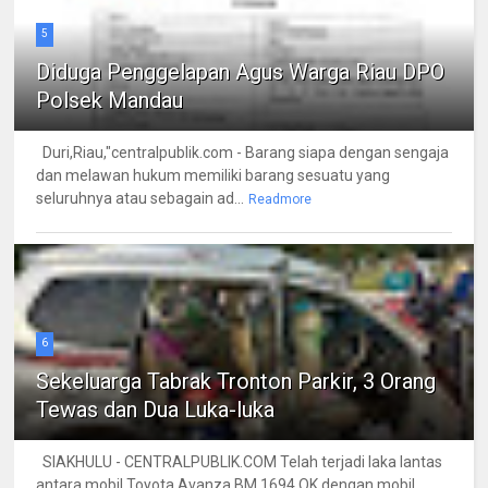
5
Diduga Penggelapan Agus Warga Riau DPO
Polsek Mandau
Duri,Riau,"centralpublik.com - Barang siapa dengan sengaja
dan melawan hukum memiliki barang sesuatu yang
seluruhnya atau sebagain ad...
Readmore
6
Sekeluarga Tabrak Tronton Parkir, 3 Orang
Tewas dan Dua Luka-luka
SIAKHULU - CENTRALPUBLIK.COM Telah terjadi laka lantas
antara mobil Toyota Avanza BM 1694 QK dengan mobil