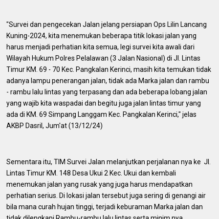
"Survei dan pengecekan Jalan jelang persiapan Ops Lilin Lancang
Kuning-2024, kita menemukan beberapa titik lokasi jalan yang
harus menjadi perhatian kita semua, legi survei kita awali dari
Wilayah Hukum Polres Pelalawan (3 Jalan Nasional) di Jl. Lintas
Timur KM. 69 - 70 Kec. Pangkalan Kerinci, masih kita temukan tidak
adanya lampu penerangan jalan, tidak ada Marka jalan dan rambu
- rambu lalu lintas yang terpasang dan ada beberapa lobang jalan
yang wajib kita waspadai dan begitu juga jalan lintas timur yang
ada di KM. 69 Simpang Langgam Kec. Pangkalan Kerinci," jelas
AKBP Dasril, Jum'at (13/12/24)
Sementara itu, TIM Survei Jalan melanjutkan perjalanan nya ke Jl.
Lintas Timur KM. 148 Desa Ukui 2 Kec. Ukui dan kembali
menemukan jalan yang rusak yang juga harus mendapatkan
perhatian serius. Di lokasi jalan tersebut juga sering di genangi air
bila mana curah hujan tinggi, terjadi keburaman Marka jalan dan
tidak dilengkapi Rambu-rambu lalu lintas serta minim nya