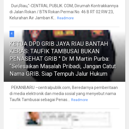
Duri,Riau,"-CENTRAL PUBLIK. COM, Dirumah Kontrakkannya
di Jalan Rokan / BTN Rokan Permai No. 46 B RT 02 RW 23,
Kelurahan Air Jamban K...
Readmore
4
KETUA DPD GRIB JAYA RIAU BANTAH
KERAS: TAUFIK TAMBUSAI BUKAN
PENASEHAT GRIB " Dr M Martin Purba:
“Selesaikan Masalah Pribadi, Jangan Catut
Nama GRIB. Siap Tempuh Jalur Hukum
PEKANBARU –centralpublik.com, Beredarnya pemberitaan
di media elektronik dan media sosial yang menyebut nama
Taufik Tambusai sebagai Penas...
Readmore