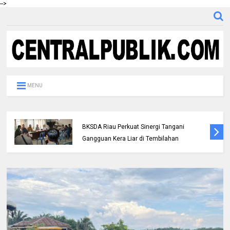
-->
MENU
Polres Inhil bersama Pemkab Inhil dan
BKSDA Riau Perkuat Sinergi Tangani
Gangguan Kera Liar di Tembilahan