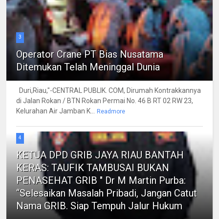
3
Operator Crane PT Bias Nusatama
Ditemukan Telah Meninggal Dunia
Duri,Riau,"-CENTRAL PUBLIK. COM, Dirumah Kontrakkannya
di Jalan Rokan / BTN Rokan Permai No. 46 B RT 02 RW 23,
Kelurahan Air Jamban K...
Readmore
4
KETUA DPD GRIB JAYA RIAU BANTAH
KERAS: TAUFIK TAMBUSAI BUKAN
PENASEHAT GRIB " Dr M Martin Purba:
“Selesaikan Masalah Pribadi, Jangan Catut
Nama GRIB. Siap Tempuh Jalur Hukum