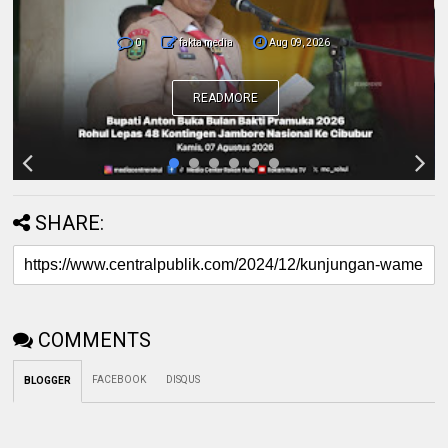
Berkoordinasi untuk Penyusunan Perda
Lingkungan dan Penanaman Pohon Guna
Mendukung Program Green Policing
READMORE
SHARE:
COMMENTS
FACEBOOK
DISQUS
BLOGGER