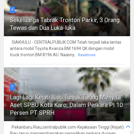
6
Sekeluarga Tabrak Tronton Parkir, 3 Orang
Tewas dan Dua Luka-luka
SIAKHULU - CENTRALPUBLIK.COM Telah terjadi laka lantas
antara mobil Toyota Avanza BM 1694 QK dengan mobil
truck tronton BM 8196 AU. Naasny...
Readmore
7
Lagi Lagi Kejati Riau Tunjuk Taring Menyita
Aset SPBU Kota Karo, Dalam Perkara PI 10
Persen PT SPRH
Pekanbaru.Riau,centralpublik.com-Kejaksaan Tinggi (Kejati)
Riau terus mengembangkan penyidikan perkara dugaan