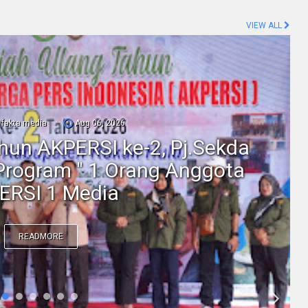
VIEW ALL
fakta media
Aug 06, 2026
ahun AKPERSI ke-2, Pj.Sekda
Program " 1 Orang Anggota
ERSI 1 Media
READMORE