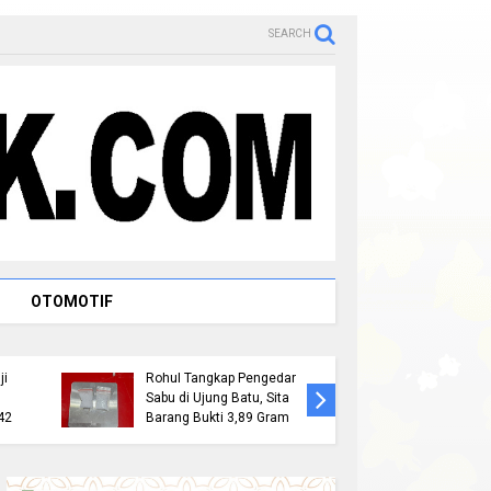
SEARCH
Raja Rambah dr. H.
OTOMOTIF
Tengku Afrizal Dachlan,
Jemput Aspirasi
M.M. Paparkan Rencana
Bambu Kuning, Ro
Penataan Kompleks
Hutagalung Serap
Makam dan
Keluhan Hingga 
Pembangunan Replika
Pembangunan TP
Istana
Perbaikan Infrastr