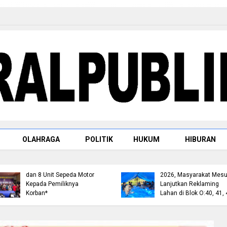
OLAHRAGA
POLITIK
HUKUM
HIBURAN
Satresnarkoba Polres
Kapolda Riau Lepas Tim
Rohul Tangkap Pengedar
Ekspedisi Merah Putih
Sabu di Ujung Batu, Sita
Presisi, Sasar 17 Desa di
Barang Bukti 3,89 Gram
Wilayah 3T