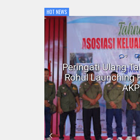
HOT NEWS
nmor,
0
dan
Peringati Ulang T
Motor
Rohul Launching 
AKP