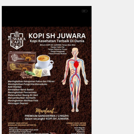
0
fakta media
Aug 06, 2
Polres Inhil bersama Pemkab I
Riau Perkuat Sinergi Tangani
Liar di Tembilaha
READMORE