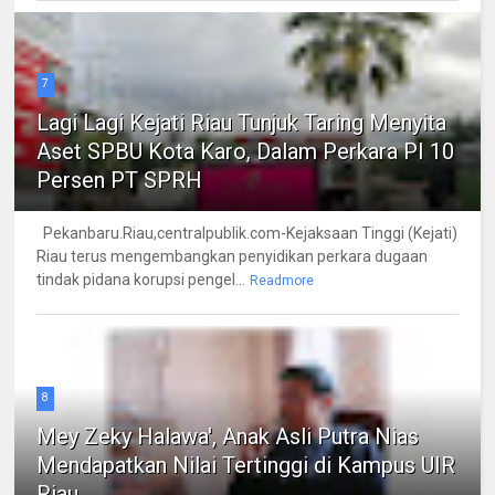
7
Lagi Lagi Kejati Riau Tunjuk Taring Menyita
Aset SPBU Kota Karo, Dalam Perkara PI 10
Persen PT SPRH
Pekanbaru.Riau,centralpublik.com-Kejaksaan Tinggi (Kejati)
Riau terus mengembangkan penyidikan perkara dugaan
tindak pidana korupsi pengel...
Readmore
8
Mey Zeky Halawa', Anak Asli Putra Nias
Mendapatkan Nilai Tertinggi di Kampus UIR
Riau