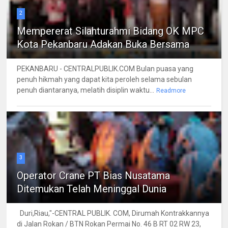
2
Mempererat Silahturahmi Bidang OK MPC
Kota Pekanbaru Adakan Buka Bersama
PEKANBARU - CENTRALPUBLIK.COM Bulan puasa yang
penuh hikmah yang dapat kita peroleh selama sebulan
penuh diantaranya, melatih disiplin waktu...
Readmore
3
Operator Crane PT Bias Nusatama
Ditemukan Telah Meninggal Dunia
Duri,Riau,"-CENTRAL PUBLIK. COM, Dirumah Kontrakkannya
di Jalan Rokan / BTN Rokan Permai No. 46 B RT 02 RW 23,