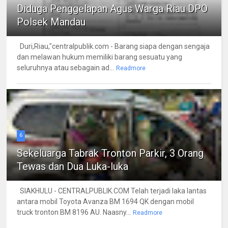
Diduga Penggelapan Agus Warga Riau DPO
Polsek Mandau
Duri,Riau,"centralpublik.com - Barang siapa dengan sengaja
dan melawan hukum memiliki barang sesuatu yang
seluruhnya atau sebagain ad...
Readmore
6
Sekeluarga Tabrak Tronton Parkir, 3 Orang
Tewas dan Dua Luka-luka
SIAKHULU - CENTRALPUBLIK.COM Telah terjadi laka lantas
antara mobil Toyota Avanza BM 1694 QK dengan mobil
truck tronton BM 8196 AU. Naasny...
Readmore