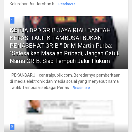
Kelurahan Air Jamban K...
Readmore
4
KETUA DPD GRIB JAYA RIAU BANTAH
KERAS: TAUFIK TAMBUSAI BUKAN
PENASEHAT GRIB " Dr M Martin Purba:
“Selesaikan Masalah Pribadi, Jangan Catut
Nama GRIB. Siap Tempuh Jalur Hukum
PEKANBARU –centralpublik.com, Beredarnya pemberitaan
di media elektronik dan media sosial yang menyebut nama
Taufik Tambusai sebagai Penas...
Readmore
5