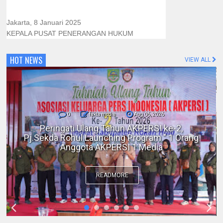
Jakarta, 8 Januari 2025
KEPALA PUSAT PENERANGAN HUKUM
HOT NEWS
VIEW ALL
0
fakta media
Aug 06, 2026
Polres Inhil bersama Pemkab Inhil dan
BKSDA Riau Perkuat Sinergi Tangani
Gangguan Kera Liar di Tembilahan
READMORE