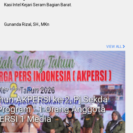
Kasi Intel Kejari Seram Bagian Barat.
Gunanda Rizal, SH., MKn
VIEW ALL
fakta media
Aug 06, 2026
ahun AKPERSI ke-2, Pj.Sekda
Program " 1 Orang Anggota
ERSI 1 Media