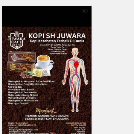
0
fakta media
Aug 06, 2
Polres Inhil bersama Pemkab I
Riau Perkuat Sinergi Tangani
Liar di Tembilaha