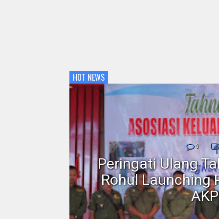
HOT NEWS
nmor,
0
dan
Peringati Ulang T
Motor
Rohul Launching 
AKP