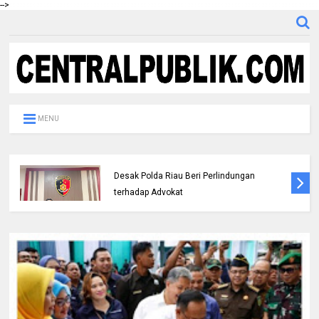
-->
MENU
DPC IKADIN Pekanbaru Kutuk Premanisme,
Desak Polda Riau Beri Perlindungan
terhadap Advokat