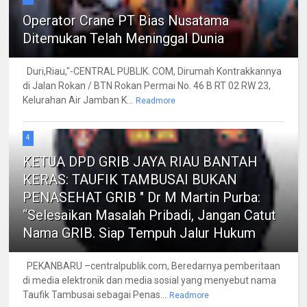
Operator Crane PT Bias Nusatama
Ditemukan Telah Meninggal Dunia
Duri,Riau,"-CENTRAL PUBLIK. COM, Dirumah Kontrakkannya
di Jalan Rokan / BTN Rokan Permai No. 46 B RT 02 RW 23,
Kelurahan Air Jamban K...
Readmore
4
KETUA DPD GRIB JAYA RIAU BANTAH
KERAS: TAUFIK TAMBUSAI BUKAN
PENASEHAT GRIB " Dr M Martin Purba:
“Selesaikan Masalah Pribadi, Jangan Catut
Nama GRIB. Siap Tempuh Jalur Hukum
PEKANBARU –centralpublik.com, Beredarnya pemberitaan
di media elektronik dan media sosial yang menyebut nama
Taufik Tambusai sebagai Penas...
Readmore