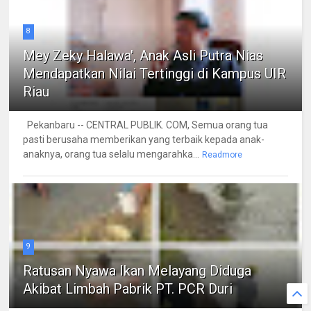
8
Mey Zeky Halawa', Anak Asli Putra Nias
Mendapatkan Nilai Tertinggi di Kampus UIR
Riau
Pekanbaru -- CENTRAL PUBLIK. COM, Semua orang tua
pasti berusaha memberikan yang terbaik kepada anak-
anaknya, orang tua selalu mengarahka...
Readmore
9
Ratusan Nyawa Ikan Melayang Diduga
Akibat Limbah Pabrik PT. PCR Duri