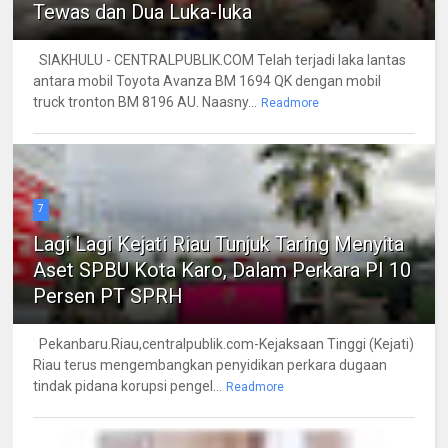
Tewas dan Dua Luka-luka
SIAKHULU - CENTRALPUBLIK.COM Telah terjadi laka lantas
antara mobil Toyota Avanza BM 1694 QK dengan mobil
truck tronton BM 8196 AU. Naasny...
Readmore
7
Lagi Lagi Kejati Riau Tunjuk Taring Menyita
Aset SPBU Kota Karo, Dalam Perkara PI 10
Persen PT SPRH
Pekanbaru.Riau,centralpublik.com-Kejaksaan Tinggi (Kejati)
Riau terus mengembangkan penyidikan perkara dugaan
tindak pidana korupsi pengel...
Readmore