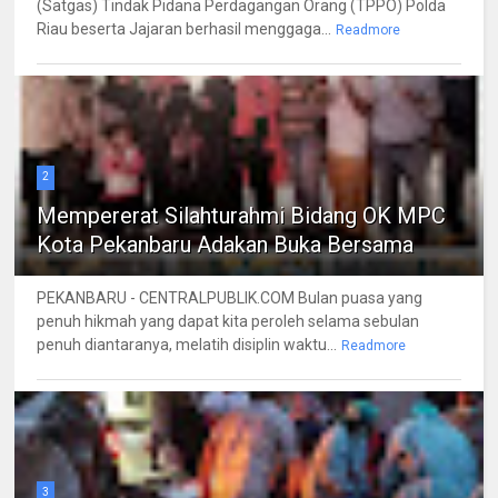
(Satgas) Tindak Pidana Perdagangan Orang (TPPO) Polda
Riau beserta Jajaran berhasil menggaga...
Readmore
2
Mempererat Silahturahmi Bidang OK MPC
Kota Pekanbaru Adakan Buka Bersama
PEKANBARU - CENTRALPUBLIK.COM Bulan puasa yang
penuh hikmah yang dapat kita peroleh selama sebulan
penuh diantaranya, melatih disiplin waktu...
Readmore
3