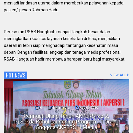
menjadi landasan utama dalam memberikan pelayanan kepada
pasien,” pesan Rahman Hadi.
Peresmian RSAB Hangtuah menjadi langkah besar dalam
meningkatkan kualitas layanan kesehatan di Riau, menjadikan
daerah ini lebih siap menghadapi tantangan kesehatan masa
depan. Dengan fasilitas lengkap dan tenaga medis profesional,
RSAB Hangtuah hadir membawa harapan baru bagi masyarakat.
HOT NEWS
VIEW ALL
0
fakta media
Aug 06, 2026
Polres Inhil bersama Pemkab Inhil dan
BKSDA Riau Perkuat Sinergi Tangani
Gangguan Kera Liar di Tembilahan