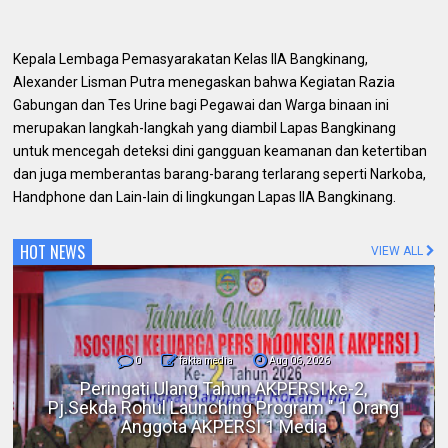
Kepala Lembaga Pemasyarakatan Kelas IIA Bangkinang,
Alexander Lisman Putra menegaskan bahwa Kegiatan Razia
Gabungan dan Tes Urine bagi Pegawai dan Warga binaan ini
merupakan langkah-langkah yang diambil Lapas Bangkinang
untuk mencegah deteksi dini gangguan keamanan dan ketertiban
dan juga memberantas barang-barang terlarang seperti Narkoba,
Handphone dan Lain-lain di lingkungan Lapas IIA Bangkinang.
HOT NEWS
VIEW ALL
0
fakta media
Aug 06, 2026
Polres Inhil bersama Pemkab Inhil dan
BKSDA Riau Perkuat Sinergi Tangani
Gangguan Kera Liar di Tembilahan