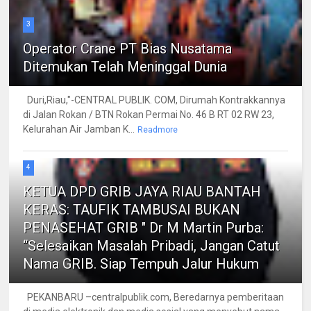
3
Operator Crane PT Bias Nusatama
Ditemukan Telah Meninggal Dunia
Duri,Riau,"-CENTRAL PUBLIK. COM, Dirumah Kontrakkannya
di Jalan Rokan / BTN Rokan Permai No. 46 B RT 02 RW 23,
Kelurahan Air Jamban K...
Readmore
4
KETUA DPD GRIB JAYA RIAU BANTAH
KERAS: TAUFIK TAMBUSAI BUKAN
PENASEHAT GRIB " Dr M Martin Purba:
“Selesaikan Masalah Pribadi, Jangan Catut
Nama GRIB. Siap Tempuh Jalur Hukum
PEKANBARU –centralpublik.com, Beredarnya pemberitaan