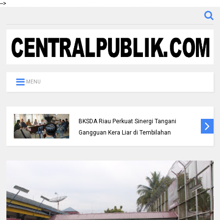
-->
MENU
Polres Inhil bersama Pemkab Inhil dan
BKSDA Riau Perkuat Sinergi Tangani
Gangguan Kera Liar di Tembilahan