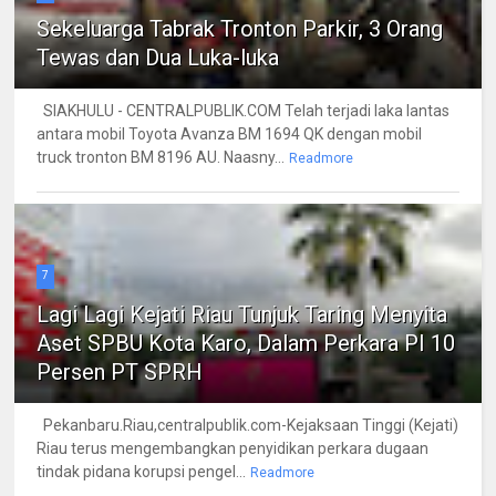
Sekeluarga Tabrak Tronton Parkir, 3 Orang
Tewas dan Dua Luka-luka
SIAKHULU - CENTRALPUBLIK.COM Telah terjadi laka lantas
antara mobil Toyota Avanza BM 1694 QK dengan mobil
truck tronton BM 8196 AU. Naasny...
Readmore
7
Lagi Lagi Kejati Riau Tunjuk Taring Menyita
Aset SPBU Kota Karo, Dalam Perkara PI 10
Persen PT SPRH
Pekanbaru.Riau,centralpublik.com-Kejaksaan Tinggi (Kejati)
Riau terus mengembangkan penyidikan perkara dugaan
tindak pidana korupsi pengel...
Readmore