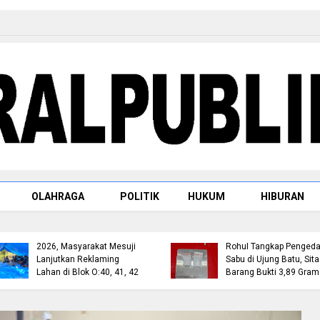
Raja Rambah dr. H.
OLAHRAGA
POLITIK
HUKUM
HIBURAN
Tengku Afrizal Dach
M.M. Paparkan Ren
Kapolda Riau Lepas Tim
Penataan Kompleks
Ekspedisi Merah Putih
Makam dan
Presisi, Sasar 17 Desa di
Pembangunan Repli
Wilayah 3T
Istana