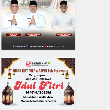
0
fakta media
Aug 06, 2
DPC IKADIN Pekanbaru Kutuk
Desak Polda Riau Beri Perlind
Advokat
READMORE