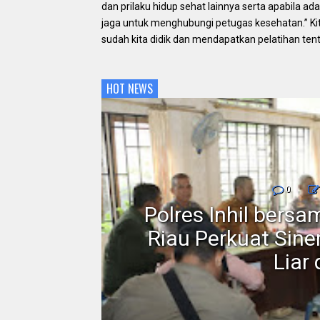
dan prilaku hidup sehat lainnya serta apabila 
jaga untuk menghubungi petugas kesehatan.” Kit
sudah kita didik dan mendapatkan pelatihan t
HOT NEWS
0
rakat
Polres Inhil bers
 Blok
Riau Perkuat Sin
Liar