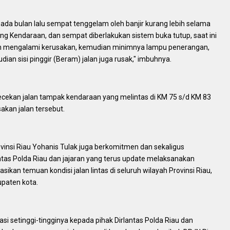
 pada bulan lalu sempat tenggelam oleh banjir kurang lebih selama
ng Kendaraan, dan sempat diberlakukan sistem buka tutup, saat ini
lan mengalami kerusakan, kemudian minimnya lampu penerangan,
an sisi pinggir (Beram) jalan juga rusak," imbuhnya.
ecekan jalan tampak kendaraan yang melintas di KM 75 s/d KM 83
kan jalan tersebut.
vinsi Riau Yohanis Tulak juga berkomitmen dan sekaligus
tas Polda Riau dan jajaran yang terus update melaksanakan
ikan temuan kondisi jalan lintas di seluruh wilayah Provinsi Riau,
bupaten kota.
i setinggi-tingginya kepada pihak Dirlantas Polda Riau dan