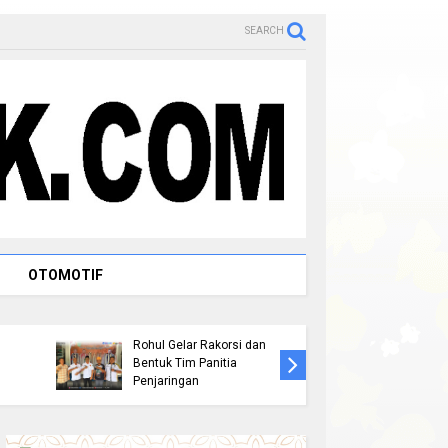
SEARCH
OTOMOTIF
Persiapan Musorkablub
Peringat
2026, Pengurus KONI
AKPERSI 
Rohul Gelar Rakorsi dan
Rohul La
Bentuk Tim Panitia
" 1 Oran
Penjaringan
AKPERSI