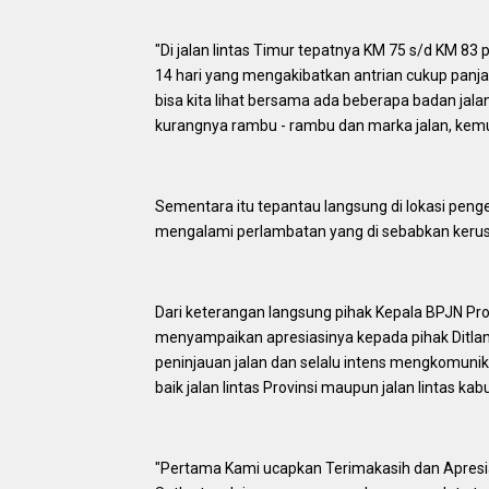
"Di jalan lintas Timur tepatnya KM 75 s/d KM 83
14 hari yang mengakibatkan antrian cukup panja
bisa kita lihat bersama ada beberapa badan ja
kurangnya rambu - rambu dan marka jalan, kemudi
Sementara itu tepantau langsung di lokasi peng
mengalami perlambatan yang di sebabkan kerusa
Dari keterangan langsung pihak Kepala BPJN Pro
menyampaikan apresiasinya kepada pihak Ditlan
peninjauan jalan dan selalu intens mengkomunikas
baik jalan lintas Provinsi maupun jalan lintas ka
"Pertama Kami ucapkan Terimakasih dan Apresias