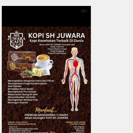
0
fakta media
Aug 06, 2
Polres Inhil bersama Pemkab I