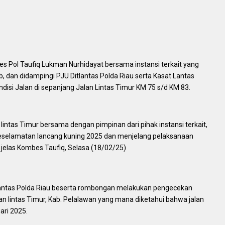
mbes Pol Taufiq Lukman Nurhidayat bersama instansi terkait yang
ub, dan didampingi PJU Ditlantas Polda Riau serta Kasat Lantas
isi Jalan di sepanjang Jalan Lintas Timur KM 75 s/d KM 83.
n lintas Timur bersama dengan pimpinan dari pihak instansi terkait,
 keselamatan lancang kuning 2025 dan menjelang pelaksanaan
 jelas Kombes Taufiq, Selasa (18/02/25)
rlantas Polda Riau beserta rombongan melakukan pengecekan
an lintas Timur, Kab. Pelalawan yang mana diketahui bahwa jalan
ari 2025.