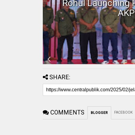
Motor
Rohul Launching 
AKP
SHARE:
COMMENTS
FACEBOOK
BLOGGER