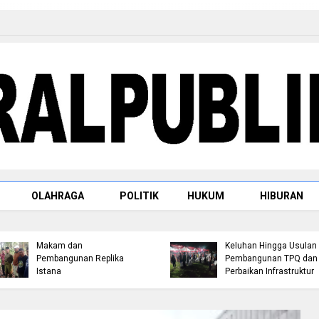
Raja Rambah dr. H.
OLAHRAGA
POLITIK
HUKUM
HIBURAN
Tengku Afrizal Dachlan,
Jemput Aspirasi Warga
M.M. Paparkan Rencana
Bambu Kuning, Robin P
Penataan Kompleks
Hutagalung Serap
Makam dan
Keluhan Hingga Usulan
Pembangunan Replika
Pembangunan TPQ dan
Istana
Perbaikan Infrastruktur