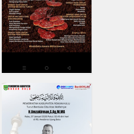
Riau Perkuat Sinergi Tangani
Liar di Tembilaha
READMORE