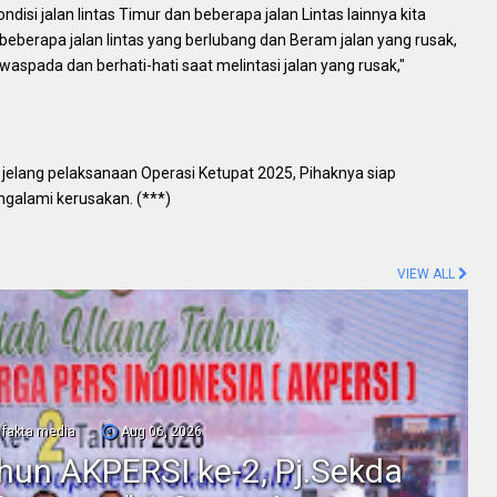
isi jalan lintas Timur dan beberapa jalan Lintas lainnya kita
berapa jalan lintas yang berlubang dan Beram jalan yang rusak,
waspada dan berhati-hati saat melintasi jalan yang rusak,"
 jelang pelaksanaan Operasi Ketupat 2025, Pihaknya siap
ngalami kerusakan. (***)
VIEW ALL
fakta media
Aug 06, 2026
ahun AKPERSI ke-2, Pj.Sekda