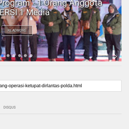
Program " 1 Orang Anggota
ERSI 1 Media
READMORE
DISQUS