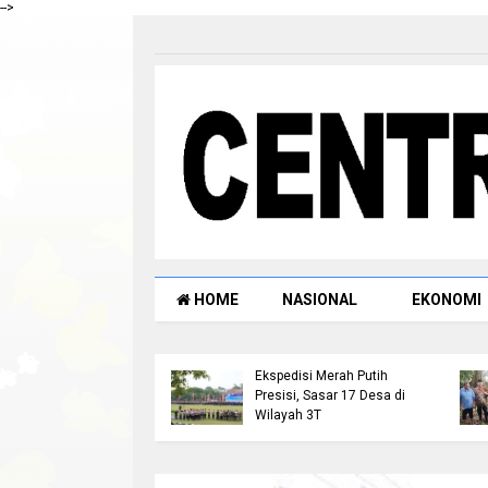
-->
HOME
NASIONAL
EKONOMI
snarkoba Polres
Kapolda Riau Lepas Tim
l Tangkap Pengedar
Ekspedisi Merah Putih
di Ujung Batu, Sita
Presisi, Sasar 17 Desa di
g Bukti 3,89 Gram
Wilayah 3T