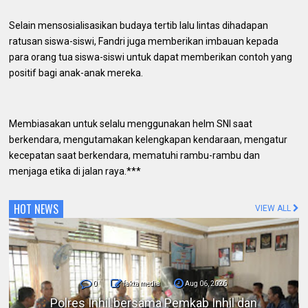
Selain mensosialisasikan budaya tertib lalu lintas dihadapan
ratusan siswa-siswi, Fandri juga memberikan imbauan kepada
para orang tua siswa-siswi untuk dapat memberikan contoh yang
positif bagi anak-anak mereka.
Membiasakan untuk selalu menggunakan helm SNI saat
berkendara, mengutamakan kelengkapan kendaraan, mengatur
kecepatan saat berkendara, mematuhi rambu-rambu dan
menjaga etika di jalan raya.***
HOT NEWS
VIEW ALL
0
fakta media
Aug 06, 2026
DPC IKADIN Pekanbaru Kutuk Premanisme,