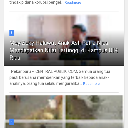
tindak pidana korupsi pengel...
Readmore
8
Mey Zeky Halawa', Anak Asli Putra Nias
Mendapatkan Nilai Tertinggi di Kampus UIR
Riau
Pekanbaru -- CENTRAL PUBLIK. COM, Semua orang tua
pasti berusaha memberikan yang terbaik kepada anak-
anaknya, orang tua selalu mengarahka...
Readmore
9