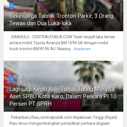
6
Sekeluarga Tabrak Tronton Parkir, 3 Orang
Tewas dan Dua Luka-luka
SIAKHULU - CENTRALPUBLIK.COM Telah terjadi laka lantas
antara mobil Toyota Avanza BM 1694 QK dengan mobil
truck tronton BM 8196 AU. Naasny...
Readmore
7
Lagi Lagi Kejati Riau Tunjuk Taring Menyita
Aset SPBU Kota Karo, Dalam Perkara PI 10
Persen PT SPRH
Pekanbaru.Riau,centralpublik.com-Kejaksaan Tinggi (Kejati)
Riau terus mengembangkan penyidikan perkara dugaan