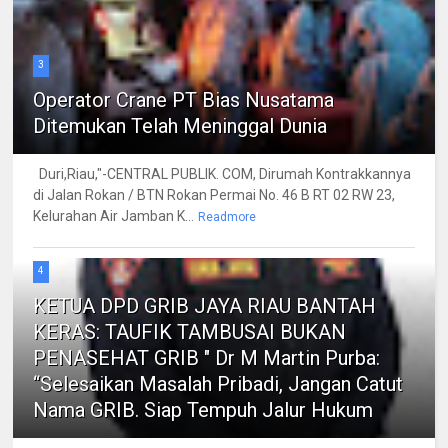
3
Operator Crane PT Bias Nusatama
Ditemukan Telah Meninggal Dunia
Duri,Riau,"-CENTRAL PUBLIK. COM, Dirumah Kontrakkannya
di Jalan Rokan / BTN Rokan Permai No. 46 B RT 02 RW 23,
Kelurahan Air Jamban K...
Readmore
4
KETUA DPD GRIB JAYA RIAU BANTAH
KERAS: TAUFIK TAMBUSAI BUKAN
PENASEHAT GRIB " Dr M Martin Purba:
“Selesaikan Masalah Pribadi, Jangan Catut
Nama GRIB. Siap Tempuh Jalur Hukum