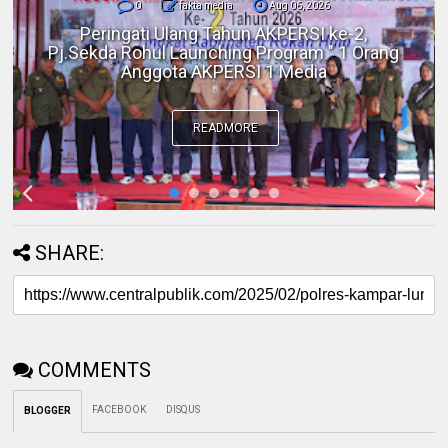
0
fakta media
Aug 06, 2026
Polres Inhil bersama Pemkab Inhil dan
BKSDA Riau Perkuat Sinergi Tangani
Gangguan Kera Liar di Tembilahan
READMORE
SHARE:
COMMENTS
FACEBOOK
DISQUS
BLOGGER