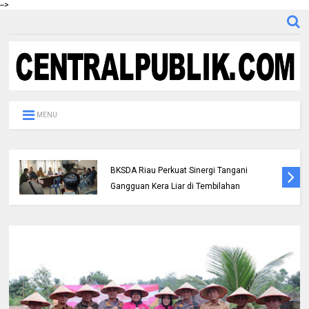
-->
MENU
Polres Inhil bersama Pemkab Inhil dan
BKSDA Riau Perkuat Sinergi Tangani
Gangguan Kera Liar di Tembilahan