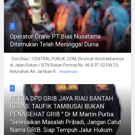
3
Operator Crane PT Bias Nusatama
Ditemukan Telah Meninggal Dunia
Duri,Riau,"-CENTRAL PUBLIK. COM, Dirumah Kontrakkannya
di Jalan Rokan / BTN Rokan Permai No. 46 B RT 02 RW 23,
Kelurahan Air Jamban K...
Readmore
4
KETUA DPD GRIB JAYA RIAU BANTAH
KERAS: TAUFIK TAMBUSAI BUKAN
PENASEHAT GRIB " Dr M Martin Purba:
“Selesaikan Masalah Pribadi, Jangan Catut
Nama GRIB. Siap Tempuh Jalur Hukum