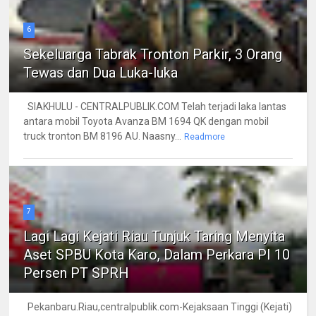
6
Sekeluarga Tabrak Tronton Parkir, 3 Orang
Tewas dan Dua Luka-luka
SIAKHULU - CENTRALPUBLIK.COM Telah terjadi laka lantas
antara mobil Toyota Avanza BM 1694 QK dengan mobil
truck tronton BM 8196 AU. Naasny...
Readmore
7
Lagi Lagi Kejati Riau Tunjuk Taring Menyita
Aset SPBU Kota Karo, Dalam Perkara PI 10
Persen PT SPRH
Pekanbaru.Riau,centralpublik.com-Kejaksaan Tinggi (Kejati)