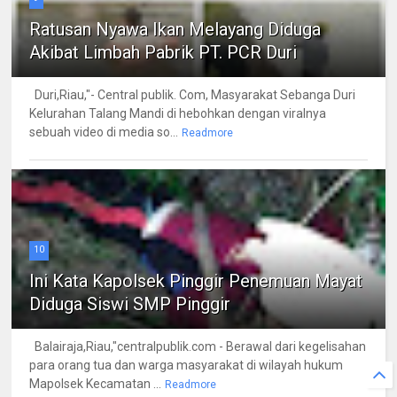
Ratusan Nyawa Ikan Melayang Diduga
Akibat Limbah Pabrik PT. PCR Duri
Duri,Riau,"- Central publik. Com, Masyarakat Sebanga Duri
Kelurahan Talang Mandi di hebohkan dengan viralnya
sebuah video di media so...
Readmore
10
Ini Kata Kapolsek Pinggir Penemuan Mayat
Diduga Siswi SMP Pinggir
Balairaja,Riau,"centralpublik.com - Berawal dari kegelisahan
para orang tua dan warga masyarakat di wilayah hukum
Mapolsek Kecamatan ...
Readmore