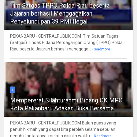
Tim Satgas TPPO Polda Riau beserta
Jajaran berhasil Menggagalkan
Penyelundupan 39 PMI Ilegal
PEKANBARU - CENTRALPUBLIK.COM Tim Satuan Tugas
(Satgas) Tindak Pidana Perdagangan Orang (TPPO) Polda
Riau beserta Jajaran berhasil menggaga...
Readmore
2
Mempererat Silahturahmi Bidang OK MPC
Kota Pekanbaru Adakan Buka Bersama
PEKANBARU - CENTRALPUBLIK.COM Bulan puasa yang
penuh hikmah yang dapat kita peroleh selama sebulan
penuh diantaranya, melatih disiplin waktu...
Readmore