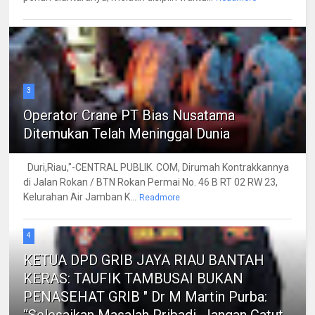
3
Operator Crane PT Bias Nusatama
Ditemukan Telah Meninggal Dunia
Duri,Riau,"-CENTRAL PUBLIK. COM, Dirumah Kontrakkannya
di Jalan Rokan / BTN Rokan Permai No. 46 B RT 02 RW 23,
Kelurahan Air Jamban K...
Readmore
4
KETUA DPD GRIB JAYA RIAU BANTAH
KERAS: TAUFIK TAMBUSAI BUKAN
PENASEHAT GRIB " Dr M Martin Purba:
“Selesaikan Masalah Pribadi, Jangan Catut