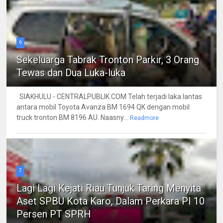
6
Sekeluarga Tabrak Tronton Parkir, 3 Orang
Tewas dan Dua Luka-luka
SIAKHULU - CENTRALPUBLIK.COM Telah terjadi laka lantas
antara mobil Toyota Avanza BM 1694 QK dengan mobil
truck tronton BM 8196 AU. Naasny...
Readmore
7
Lagi Lagi Kejati Riau Tunjuk Taring Menyita
Aset SPBU Kota Karo, Dalam Perkara PI 10
Persen PT SPRH