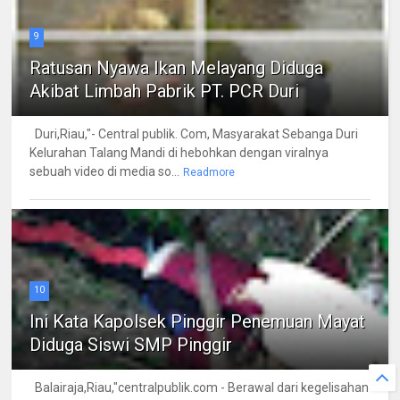
9
Ratusan Nyawa Ikan Melayang Diduga
Akibat Limbah Pabrik PT. PCR Duri
Duri,Riau,"- Central publik. Com, Masyarakat Sebanga Duri
Kelurahan Talang Mandi di hebohkan dengan viralnya
sebuah video di media so...
Readmore
10
Ini Kata Kapolsek Pinggir Penemuan Mayat
Diduga Siswi SMP Pinggir
Balairaja,Riau,"centralpublik.com - Berawal dari kegelisahan