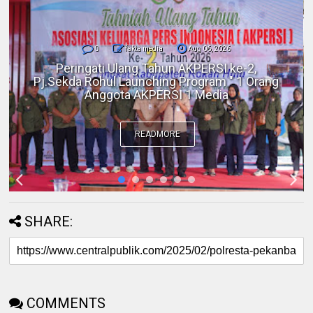
0
fakta media
Aug 06, 2026
Polres Inhil bersama Pemkab Inhil dan
BKSDA Riau Perkuat Sinergi Tangani
Gangguan Kera Liar di Tembilahan
READMORE
SHARE:
COMMENTS