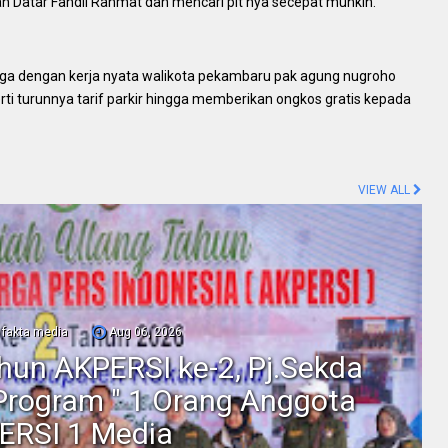
 Datar Fahdil Rahmat dan mencari plt nya secepat munkin.
ga dengan kerja nyata walikota pekambaru pak agung nugroho
rti turunnya tarif parkir hingga memberikan ongkos gratis kepada
)
VIEW ALL
fakta media
Aug 06, 2026
ahun AKPERSI ke-2, Pj.Sekda
Program " 1 Orang Anggota
ERSI 1 Media