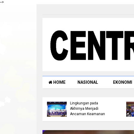
-->
HOME
NASIONAL
EKONOMI
Deadlock Mediasi 28 Juli
Satresnarkoba Polres
2026, Masyarakat Mesuji
Rohul Tangkap Pengedar
Lanjutkan Reklaming
Sabu di Ujung Batu, Sita
Lahan di Blok O:40, 41, 42
Barang Bukti 3,89 Gram