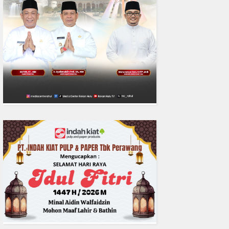
0
fakta media
Aug 06, 2
Polres Inhil bersama Pemkab I
Riau Perkuat Sinergi Tangani
Liar di Tembilaha