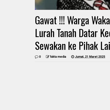
Gawat !!! Warga Waka
Lurah Tanah Datar K
Sewakan ke Pihak La
0
fakta media
Jumat, 21 Maret 2025