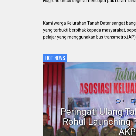
Nugroho untuk segera mencopot pak Lurah Tanah
Kami warga Kelurahan Tanah Datar sangat bang
yang terbukti berpihak kepada masyarakat, sepe
pelajar yang menggunakan bus transmetro.(AP
HOT NEWS
nmor,
0
dan
Peringati Ulang T
Motor
Rohul Launching 
AKP