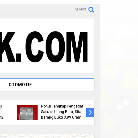
SEARCH
. H.
OTOMOTIF
 Dachlan,
Jemput Aspirasi Warga
 Rencana
Bambu Kuning, Robin P
leks
Hutagalung Serap
Keluhan Hingga Usulan
eplika
Pembangunan TPQ dan
Perbaikan Infrastruktur