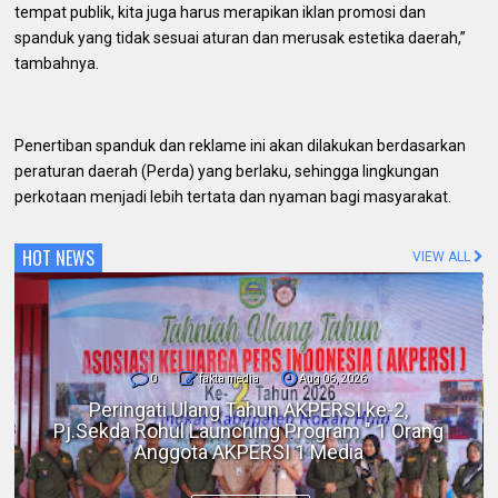
tempat publik, kita juga harus merapikan iklan promosi dan
spanduk yang tidak sesuai aturan dan merusak estetika daerah,”
tambahnya.
Penertiban spanduk dan reklame ini akan dilakukan berdasarkan
peraturan daerah (Perda) yang berlaku, sehingga lingkungan
perkotaan menjadi lebih tertata dan nyaman bagi masyarakat.
HOT NEWS
VIEW ALL
0
fakta media
Aug 06, 2026
Polres Inhil bersama Pemkab Inhil dan
BKSDA Riau Perkuat Sinergi Tangani
Gangguan Kera Liar di Tembilahan