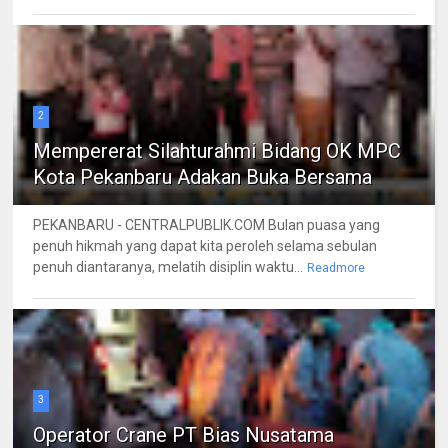
2
Mempererat Silahturahmi Bidang OK MPC
Kota Pekanbaru Adakan Buka Bersama
PEKANBARU - CENTRALPUBLIK.COM Bulan puasa yang
penuh hikmah yang dapat kita peroleh selama sebulan
penuh diantaranya, melatih disiplin waktu...
Readmore
3
Operator Crane PT Bias Nusatama