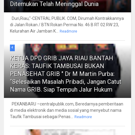
Ditemukan Telah Meninggal Dunia
Duri,Riau,"-CENTRAL PUBLIK. COM, Dirumah Kontrakkannya
di Jalan Rokan / BTN Rokan Permai No. 46 B RT 02 RW 23,
Kelurahan Air Jamban K...
Readmore
4
KETUA DPD GRIB JAYA RIAU BANTAH
KERAS: TAUFIK TAMBUSAI BUKAN
PENASEHAT GRIB " Dr M Martin Purba:
“Selesaikan Masalah Pribadi, Jangan Catut
Nama GRIB. Siap Tempuh Jalur Hukum
PEKANBARU –centralpublik.com, Beredarnya pemberitaan
di media elektronik dan media sosial yang menyebut nama
Taufik Tambusai sebagai Penas...
Readmore