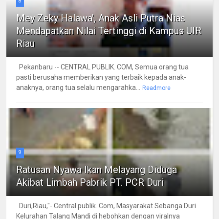
8
Mey Zeky Halawa', Anak Asli Putra Nias
Mendapatkan Nilai Tertinggi di Kampus UIR
Riau
Pekanbaru -- CENTRAL PUBLIK. COM, Semua orang tua
pasti berusaha memberikan yang terbaik kepada anak-
anaknya, orang tua selalu mengarahka...
Readmore
9
Ratusan Nyawa Ikan Melayang Diduga
Akibat Limbah Pabrik PT. PCR Duri
Duri,Riau,"- Central publik. Com, Masyarakat Sebanga Duri
Kelurahan Talang Mandi di hebohkan dengan viralnya