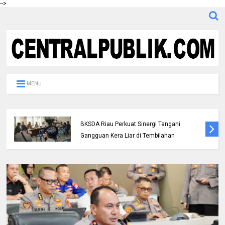
-->
MENU
Polres Inhil bersama Pemkab Inhil dan
BKSDA Riau Perkuat Sinergi Tangani
Gangguan Kera Liar di Tembilahan