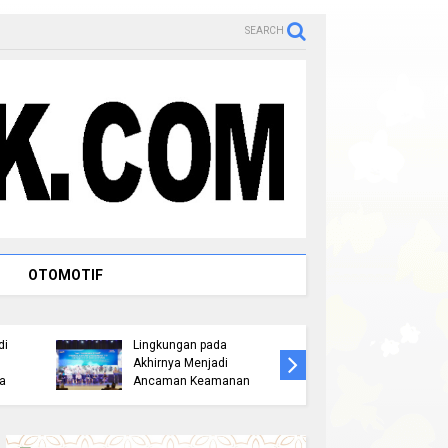
SEARCH
Raja Ram
OTOMOTIF
Tengku A
M.M. Pa
Kapolda Riau Lepas Tim
Penataa
r
Ekspedisi Merah Putih
Makam 
Presisi, Sasar 17 Desa di
Pembang
Wilayah 3T
Istana