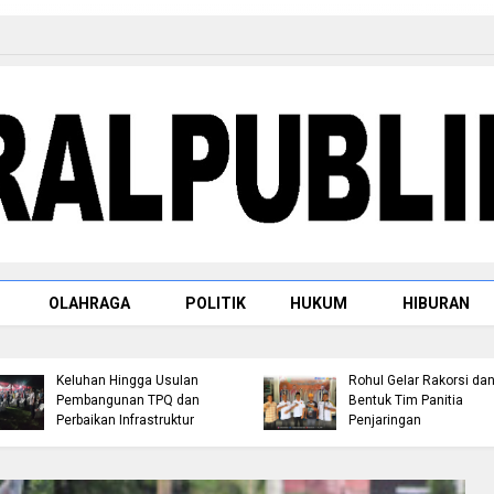
OLAHRAGA
POLITIK
HUKUM
HIBURAN
Jemput Aspirasi Warga
Bambu Kuning, Robin P
Persiapan Musorkablub
Hutagalung Serap
2026, Pengurus KONI
Keluhan Hingga Usulan
Rohul Gelar Rakorsi da
Pembangunan TPQ dan
Bentuk Tim Panitia
Perbaikan Infrastruktur
Penjaringan