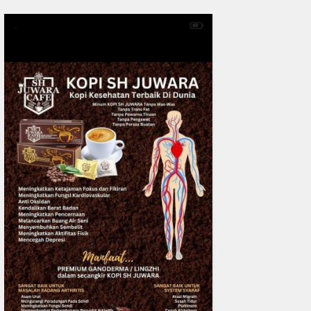
DPC IKADIN Pekanbaru Kutuk
Desak Polda Riau Beri Perlind
Advokat
READMORE