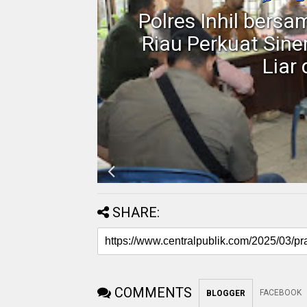
rakat
Polres Inhil bers
 Blok
Riau Perkuat Sin
Liar
SHARE:
COMMENTS
FACEBOOK
BLOGGER