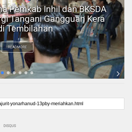
ama Pemkab Inhil dan BKSDA
ergi Tangani Gangguan Kera
 di Tembilahan
READMORE
DISQUS