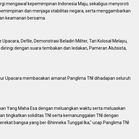
ergi mengawal kepemimpinan Indonesia Maju, sekaligus menyoroti
epemimpinan dan menjaga stabilitas negara, serta menggambarkan
dkan keamanan bersama.
acara, Defile, Demonstrasi Beladiri Militer, Tari Kolosal Melayu,
t diiringi dengan suara tembakan dan ledakan, Pameran Alutsista,
pektur Upacara membacakan amanat Panglima TNI dihadapan seluruh
han Yang Maha Esa dengan meluangkan waktu serta meluaskan
dan tingkatkan soliditas TNI serta kemanunggalan TNI dengan
perekat bangsa yang ber-Bhinneka Tunggal Ika," ucap Panglima TNI