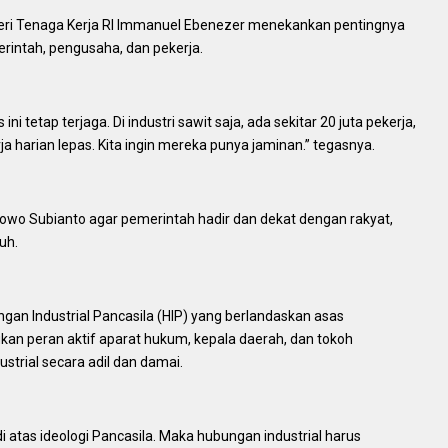
eri Tenaga Kerja RI Immanuel Ebenezer menekankan pentingnya
erintah, pengusaha, dan pekerja.
ni tetap terjaga. Di industri sawit saja, ada sekitar 20 juta pekerja,
 harian lepas. Kita ingin mereka punya jaminan.” tegasnya.
wo Subianto agar pemerintah hadir dan dekat dengan rakyat,
uh.
n Industrial Pancasila (HIP) yang berlandaskan asas
kan peran aktif aparat hukum, kepala daerah, dan tokoh
trial secara adil dan damai.
i di atas ideologi Pancasila. Maka hubungan industrial harus