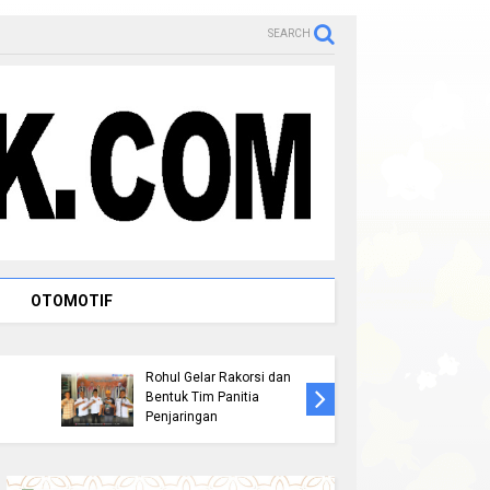
SEARCH
OTOMOTIF
Persiapan Musorkablub
Peringat
2026, Pengurus KONI
AKPERSI 
Rohul Gelar Rakorsi dan
Rohul La
Bentuk Tim Panitia
" 1 Oran
Penjaringan
AKPERSI