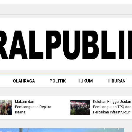
Raja Rambah dr. H.
OLAHRAGA
POLITIK
HUKUM
HIBURAN
Tengku Afrizal Dachlan,
Jemput Aspirasi Warga
M.M. Paparkan Rencana
Bambu Kuning, Robin P
Penataan Kompleks
Hutagalung Serap
Makam dan
Keluhan Hingga Usulan
Pembangunan Replika
Pembangunan TPQ dan
Istana
Perbaikan Infrastruktur