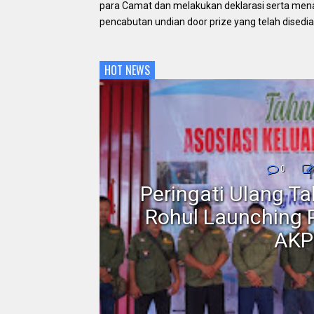
para Camat dan melakukan deklarasi serta mena
pencabutan undian door prize yang telah disedia
HOT NEWS
nmor,
0
dan
Peringati Ulang T
Motor
Rohul Launching 
AKP