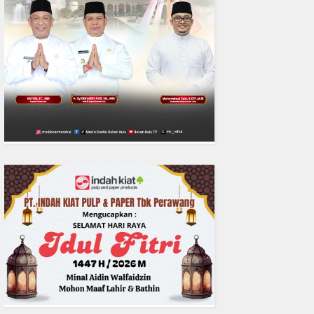
0
fakta media
Aug 06, 2
Polres Inhil bersama Pemkab I
Riau Perkuat Sinergi Tangani
Liar di Tembilaha
READMORE