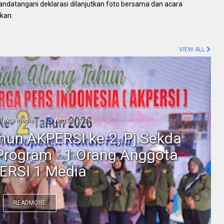
ndatangani deklarasi dilanjutkan foto bersama dan acara
kan.
VIEW ALL
fakta media
Aug 06, 2026
ahun AKPERSI ke-2, Pj.Sekda
Program " 1 Orang Anggota
ERSI 1 Media
READMORE