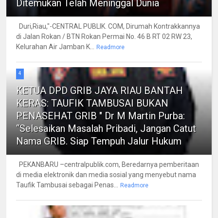
Ditemukan Telah Meninggal Dunia
Duri,Riau,"-CENTRAL PUBLIK. COM, Dirumah Kontrakkannya
di Jalan Rokan / BTN Rokan Permai No. 46 B RT 02 RW 23,
Kelurahan Air Jamban K...
Readmore
4
KETUA DPD GRIB JAYA RIAU BANTAH
KERAS: TAUFIK TAMBUSAI BUKAN
PENASEHAT GRIB " Dr M Martin Purba:
“Selesaikan Masalah Pribadi, Jangan Catut
Nama GRIB. Siap Tempuh Jalur Hukum
PEKANBARU –centralpublik.com, Beredarnya pemberitaan
di media elektronik dan media sosial yang menyebut nama
Taufik Tambusai sebagai Penas...
Readmore