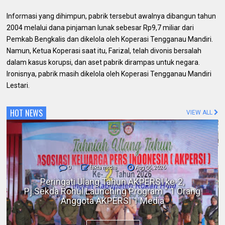
Informasi yang dihimpun, pabrik tersebut awalnya dibangun tahun
2004 melalui dana pinjaman lunak sebesar Rp9,7 miliar dari
Pemkab Bengkalis dan dikelola oleh Koperasi Tengganau Mandiri.
Namun, Ketua Koperasi saat itu, Farizal, telah divonis bersalah
dalam kasus korupsi, dan aset pabrik dirampas untuk negara.
Ironisnya, pabrik masih dikelola oleh Koperasi Tengganau Mandiri
Lestari.
HOT NEWS
VIEW ALL
0
fakta media
Aug 06, 2026
Polres Inhil bersama Pemkab Inhil dan
BKSDA Riau Perkuat Sinergi Tangani
Gangguan Kera Liar di Tembilahan