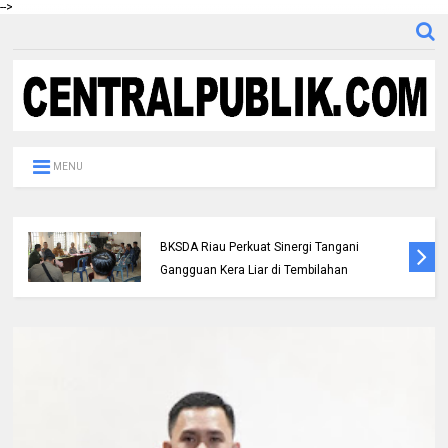
-->
MENU
Polres Inhil bersama Pemkab Inhil dan
BKSDA Riau Perkuat Sinergi Tangani
Gangguan Kera Liar di Tembilahan