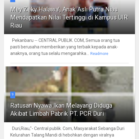
Mey Zeky Halawa', Anak Asli Putra Nias
Mendapatkan Nilai Tertinggi di Kampus UIR
Riau
Pekanbaru -- CENTRAL PUBLIK. COM, Semua orang tua
pasti berusaha memberikan yang terbaik kepada anak-
anaknya, orang tua selalu mengarahka...
Readmore
9
Ratusan Nyawa Ikan Melayang Diduga
Akibat Limbah Pabrik PT. PCR Duri
Duri,Riau,"- Central publik. Com, Masyarakat Sebanga Duri
Kelurahan Talang Mandi di hebohkan dengan viralnya