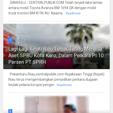
SIAKHULU - CENTRALPUBLIK.COM Telah terjadi laka lantas
antara mobil Toyota Avanza BM 1694 QK dengan mobil
truck tronton BM 8196 AU. Naasny...
Readmore
7
Lagi Lagi Kejati Riau Tunjuk Taring Menyita
Aset SPBU Kota Karo, Dalam Perkara PI 10
Persen PT SPRH
Pekanbaru.Riau,centralpublik.com-Kejaksaan Tinggi (Kejati)
Riau terus mengembangkan penyidikan perkara dugaan
tindak pidana korupsi pengel...
Readmore
8