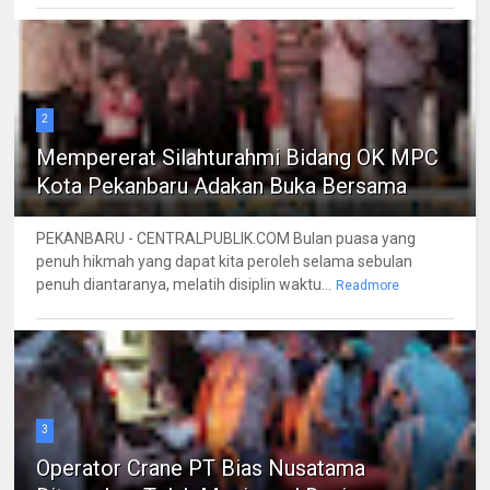
2
Mempererat Silahturahmi Bidang OK MPC
Kota Pekanbaru Adakan Buka Bersama
PEKANBARU - CENTRALPUBLIK.COM Bulan puasa yang
penuh hikmah yang dapat kita peroleh selama sebulan
penuh diantaranya, melatih disiplin waktu...
Readmore
3
Operator Crane PT Bias Nusatama