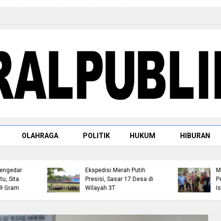
Raja Rambah dr. H.
OLAHRAGA
POLITIK
HUKUM
HIBURAN
Tengku Afrizal Dachlan,
M.M. Paparkan Rencan
Kapolda Riau Lepas Tim
Penataan Kompleks
Ekspedisi Merah Putih
Makam dan
Presisi, Sasar 17 Desa di
Pembangunan Replika
Wilayah 3T
Istana