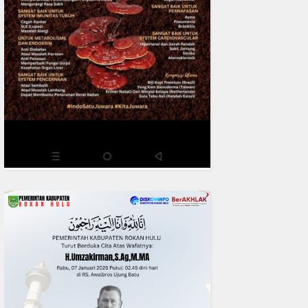
0
fakta media
Aug 02, 2
Deadlock Mediasi 28 Juli 202
Mesuji Lanjutkan Reklaming 
O:40, 41, 42
READMORE