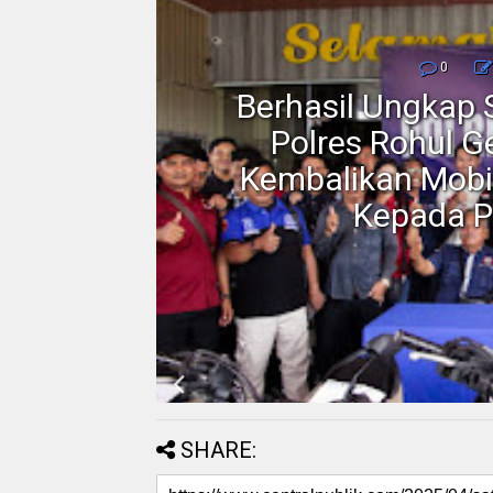
0
Berhasil Ungkap 
au:
Polres Rohul G
nya
Kembalikan Mobi
Kepada P
SHARE: