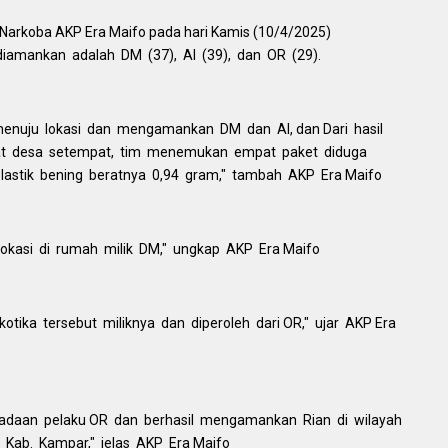
 Narkoba AKP Era Maifo pada hari Kamis (10/4/2025)
iamankan adalah DM (37), AI (39), dan OR (29).
enuju lokasi dan mengamankan DM dan AI, dan Dari hasil
kat desa setempat, tim menemukan empat paket diduga
lastik bening beratnya 0,94 gram," tambah AKP Era Maifo
lokasi di rumah milik DM," ungkap AKP Era Maifo
tika tersebut miliknya dan diperoleh dari OR," ujar AKP Era
adaan pelaku OR dan berhasil mengamankan Rian di wilayah
 Kab. Kampar," jelas AKP Era Maifo