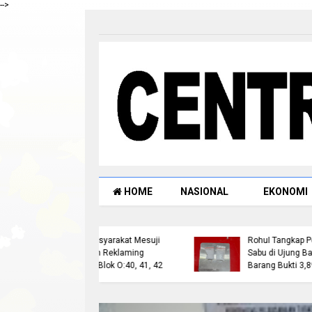
-->
HOME
NASIONAL
EKONOMI
ock Mediasi 28 Juli
Satresnarkoba Polres
 Masyarakat Mesuji
Rohul Tangkap Pengedar
tkan Reklaming
Sabu di Ujung Batu, Sita
 di Blok O:40, 41, 42
Barang Bukti 3,89 Gram