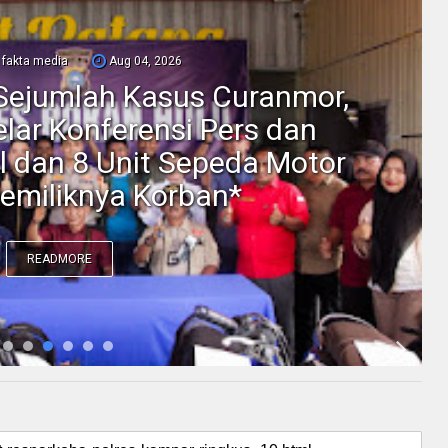
fakta media
Aug 04, 2026
Sejumlah Kasus Curanmor,
elar Konferensi Pers dan
l dan 8 Unit Sepeda Motor
emiliknya Korban*
READMORE