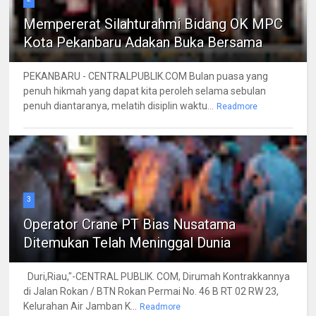
Mempererat Silahturahmi Bidang OK MPC
Kota Pekanbaru Adakan Buka Bersama
PEKANBARU - CENTRALPUBLIK.COM Bulan puasa yang
penuh hikmah yang dapat kita peroleh selama sebulan
penuh diantaranya, melatih disiplin waktu...
Readmore
3
Operator Crane PT Bias Nusatama
Ditemukan Telah Meninggal Dunia
Duri,Riau,"-CENTRAL PUBLIK. COM, Dirumah Kontrakkannya
di Jalan Rokan / BTN Rokan Permai No. 46 B RT 02 RW 23,
Kelurahan Air Jamban K...
Readmore