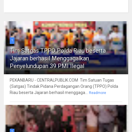
1
Tim Satgas TPPO Polda Riau beserta
Jajaran berhasil Menggagalkan
Penyelundupan 39 PMI Ilegal
PEKANBARU - CENTRALPUBLIK.COM Tim Satuan Tugas
(Satgas) Tindak Pidana Perdagangan Orang (TPPO) Polda
Riau beserta Jajaran berhasil menggaga...
Readmore
2