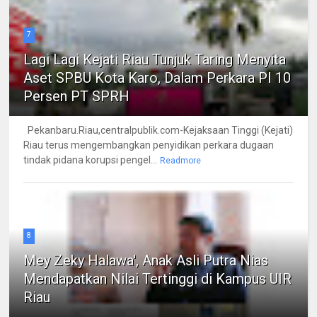
7
Lagi Lagi Kejati Riau Tunjuk Taring Menyita
Aset SPBU Kota Karo, Dalam Perkara PI 10
Persen PT SPRH
Pekanbaru.Riau,centralpublik.com-Kejaksaan Tinggi (Kejati)
Riau terus mengembangkan penyidikan perkara dugaan
tindak pidana korupsi pengel...
Readmore
8
Mey Zeky Halawa', Anak Asli Putra Nias
Mendapatkan Nilai Tertinggi di Kampus UIR
Riau