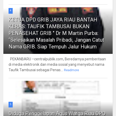
4
KETUA DPD GRIB JAYA RIAU BANTAH
KERAS: TAUFIK TAMBUSAI BUKAN
PENASEHAT GRIB " Dr M Martin Purba:
“Selesaikan Masalah Pribadi, Jangan Catut
Nama GRIB. Siap Tempuh Jalur Hukum
PEKANBARU –centralpublik.com, Beredarnya pemberitaan
di media elektronik dan media sosial yang menyebut nama
Taufik Tambusai sebagai Penas...
Readmore
5
Diduga Penggelapan Agus Warga Riau DPO