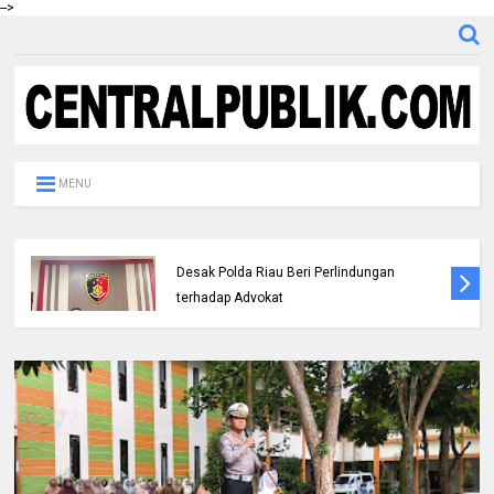
-->
MENU
DPC IKADIN Pekanbaru Kutuk Premanisme,
Desak Polda Riau Beri Perlindungan
terhadap Advokat