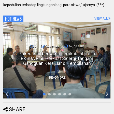
kepedulian terhadap lingkungan bagi para siswa,” ujarnya. (***)
HOT NEWS
VIEW ALL
0
fakta media
Aug 06, 2026
DPC IKADIN Pekanbaru Kutuk Premanisme,
Desak Polda Riau Beri Perlindungan terhadap
Advokat
READMORE
SHARE: