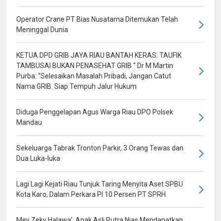
Operator Crane PT Bias Nusatama Ditemukan Telah
Meninggal Dunia
KETUA DPD GRIB JAYA RIAU BANTAH KERAS: TAUFIK
TAMBUSAI BUKAN PENASEHAT GRIB " Dr M Martin
Purba: “Selesaikan Masalah Pribadi, Jangan Catut
Nama GRIB. Siap Tempuh Jalur Hukum
Diduga Penggelapan Agus Warga Riau DPO Polsek
Mandau
Sekeluarga Tabrak Tronton Parkir, 3 Orang Tewas dan
Dua Luka-luka
Lagi Lagi Kejati Riau Tunjuk Taring Menyita Aset SPBU
Kota Karo, Dalam Perkara PI 10 Persen PT SPRH
Mey Zeky Halawa', Anak Asli Putra Nias Mendapatkan