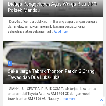
Diduga Penggelapan Agus Warga Riau DPO
Polsek Mandau
Duri,Riau,"centralpublik.com - Barang siapa dengan sengaja
dan melawan hukum memiliki barang sesuatu yang
seluruhnya atau sebagain ad...
Readmore
6
Sekeluarga Tabrak Tronton Parkir, 3 Orang
Tewas dan Dua Luka-luka
SIAKHULU - CENTRALPUBLIK.COM Telah terjadi laka lantas
antara mobil Toyota Avanza BM 1694 QK dengan mobil
truck tronton BM 8196 AU. Naasny...
Readmore