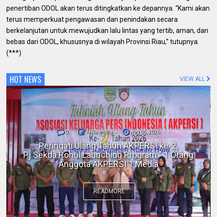
penertiban ODOL akan terus ditingkatkan ke depannya. “Kami akan
terus memperkuat pengawasan dan penindakan secara
berkelanjutan untuk mewujudkan lalu lintas yang tertib, aman, dan
bebas dari ODOL, khususnya di wilayah Provinsi Riau,” tutupnya.
(***)
HOT NEWS
VIEW ALL
0
fakta media
Aug 06, 2026
Polres Inhil bersama Pemkab Inhil dan
BKSDA Riau Perkuat Sinergi Tangani
Gangguan Kera Liar di Tembilahan
READMORE