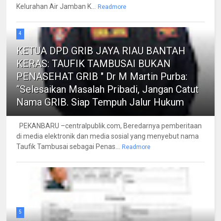
Kelurahan Air Jamban K...
Readmore
4
KETUA DPD GRIB JAYA RIAU BANTAH
KERAS: TAUFIK TAMBUSAI BUKAN
PENASEHAT GRIB " Dr M Martin Purba:
“Selesaikan Masalah Pribadi, Jangan Catut
Nama GRIB. Siap Tempuh Jalur Hukum
PEKANBARU –centralpublik.com, Beredarnya pemberitaan
di media elektronik dan media sosial yang menyebut nama
Taufik Tambusai sebagai Penas...
Readmore
5