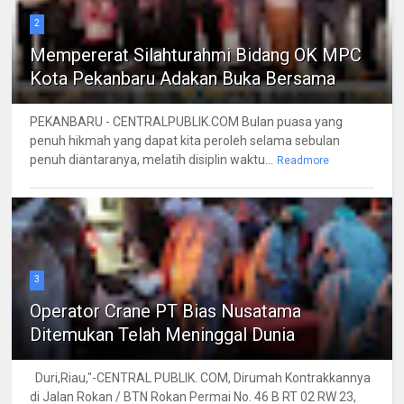
2
Mempererat Silahturahmi Bidang OK MPC
Kota Pekanbaru Adakan Buka Bersama
PEKANBARU - CENTRALPUBLIK.COM Bulan puasa yang
penuh hikmah yang dapat kita peroleh selama sebulan
penuh diantaranya, melatih disiplin waktu...
Readmore
3
Operator Crane PT Bias Nusatama
Ditemukan Telah Meninggal Dunia
Duri,Riau,"-CENTRAL PUBLIK. COM, Dirumah Kontrakkannya
di Jalan Rokan / BTN Rokan Permai No. 46 B RT 02 RW 23,