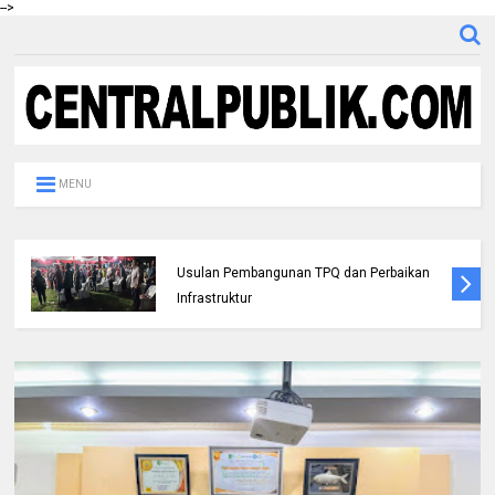
-->
MENU
Persiapan Musorkablub 2026, Pengurus
KONI Rohul Gelar Rakorsi dan Bentuk Tim
Panitia Penjaringan