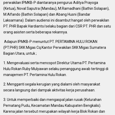
perwakilan IPMKB-P diantaranya pengurus Aditya Prayoga
(Ketua), Noval Saputra (Mandau), M.Ramadhani (Bathin Solapan),
M.Alfando (Bathin Solapan) dan Abang Husni (Bandar
Laksamana). Dalam audiensi ini disambut hangat oleh perwakilan
PT. PHR Bapak Hardianto/selaku bagian dari CSR PT. PHR dan satu
orang asisten serta beberapa rekannya.
‎ Adapun IPMKB-P menuntut PT. PERTAMINA HULU ROKAN
(PT.PHR) SKK Migas Cq.Kantor Perwakilan SKK Migas Sumatera
Bagian Utara, untuk ;
1. Mengevaluasi serta mencopot Direktur Utama PT. Pertamina
Hulu Rokan Ruby Mulyawan selaku penanggung awab tertinggi di
manajemen PT. Pertamina Hulu Rokan.
2. Mengganti segala kerugian yang dialami oleh masyarakat
secara langsung dari dampak aktivitas kerja perusahaan.
3. Untuk memperbaiki dan mengaspal jalan rusak (Kelurahan
Pematang Pudu, Kecamatan Mandau Kabupaten Bengkalis).
Karena jalan tersebut merupakan wilayah kerja Blok Rokan dan