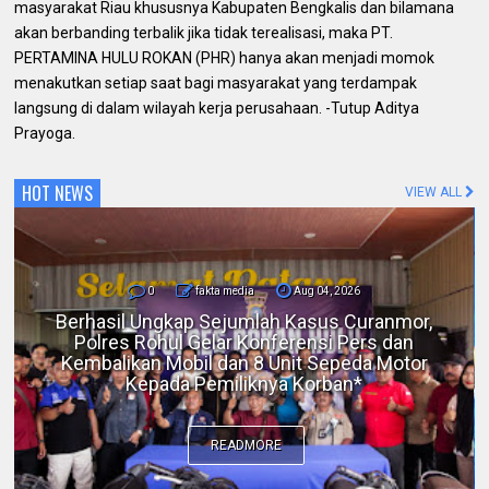
masyarakat Riau khususnya Kabupaten Bengkalis dan bilamana
akan berbanding terbalik jika tidak terealisasi, maka PT.
PERTAMINA HULU ROKAN (PHR) hanya akan menjadi momok
menakutkan setiap saat bagi masyarakat yang terdampak
langsung di dalam wilayah kerja perusahaan. -Tutup Aditya
Prayoga.
HOT NEWS
VIEW ALL
0
fakta media
Aug 04, 2026
Berhasil Ungkap Sejumlah Kasus Curanmor,
Polres Rohul Gelar Konferensi Pers dan
Kembalikan Mobil dan 8 Unit Sepeda Motor
Kepada Pemiliknya Korban*
READMORE