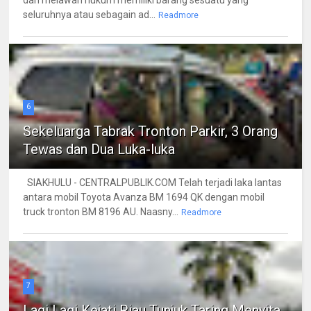
dan melawan hukum memiliki barang sesuatu yang
seluruhnya atau sebagain ad...
Readmore
6
Sekeluarga Tabrak Tronton Parkir, 3 Orang
Tewas dan Dua Luka-luka
SIAKHULU - CENTRALPUBLIK.COM Telah terjadi laka lantas
antara mobil Toyota Avanza BM 1694 QK dengan mobil
truck tronton BM 8196 AU. Naasny...
Readmore
7
Lagi Lagi Kejati Riau Tunjuk Taring Menyita