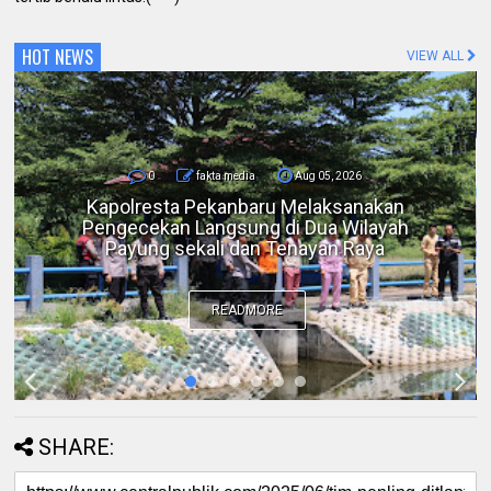
HOT NEWS
VIEW ALL
0
fakta media
Aug 05, 2026
Bicara di Forum IMT-GT, Kapolda Riau:
Kerusakan Lingkungan pada Akhirnya
Menjadi Ancaman Keamanan
READMORE
SHARE: