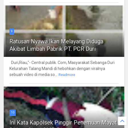
9
Ratusan Nyawa Ikan Melayang Diduga
Akibat Limbah Pabrik PT. PCR Duri
Duri,Riau,"- Central publik. Com, Masyarakat Sebanga Duri
Kelurahan Talang Mandi di hebohkan dengan viralnya
sebuah video di media so...
Readmore
10
Ini Kata Kapolsek Pinggir Penemuan Mayat