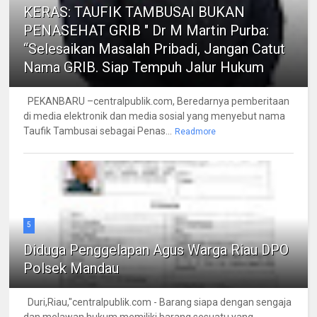
KERAS: TAUFIK TAMBUSAI BUKAN
PENASEHAT GRIB " Dr M Martin Purba:
“Selesaikan Masalah Pribadi, Jangan Catut
Nama GRIB. Siap Tempuh Jalur Hukum
PEKANBARU –centralpublik.com, Beredarnya pemberitaan
di media elektronik dan media sosial yang menyebut nama
Taufik Tambusai sebagai Penas...
Readmore
5
Diduga Penggelapan Agus Warga Riau DPO
Polsek Mandau
Duri,Riau,"centralpublik.com - Barang siapa dengan sengaja