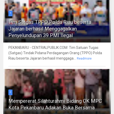
1
Tim Satgas TPPO Polda Riau beserta
Jajaran berhasil Menggagalkan
Penyelundupan 39 PMI Ilegal
PEKANBARU - CENTRALPUBLIK.COM Tim Satuan Tugas
(Satgas) Tindak Pidana Perdagangan Orang (TPPO) Polda
Riau beserta Jajaran berhasil menggaga...
Readmore
2
Mempererat Silahturahmi Bidang OK MPC
Kota Pekanbaru Adakan Buka Bersama