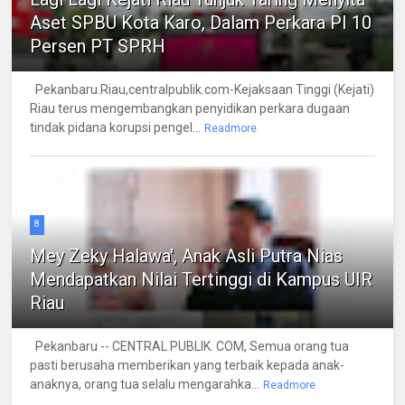
Aset SPBU Kota Karo, Dalam Perkara PI 10
Persen PT SPRH
Pekanbaru.Riau,centralpublik.com-Kejaksaan Tinggi (Kejati)
Riau terus mengembangkan penyidikan perkara dugaan
tindak pidana korupsi pengel...
Readmore
8
Mey Zeky Halawa', Anak Asli Putra Nias
Mendapatkan Nilai Tertinggi di Kampus UIR
Riau
Pekanbaru -- CENTRAL PUBLIK. COM, Semua orang tua
pasti berusaha memberikan yang terbaik kepada anak-
anaknya, orang tua selalu mengarahka...
Readmore