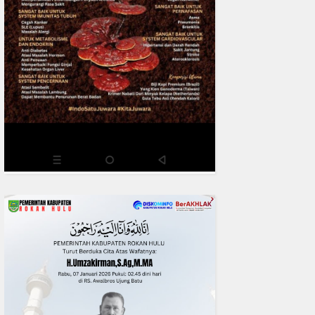
0
fakta media
Aug 06, 2
Polres Inhil bersama Pemkab I
Riau Perkuat Sinergi Tangani
Liar di Tembilaha
READMORE