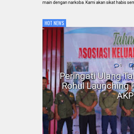
main dengan narkoba. Kami akan sikat habis se
HOT NEWS
nmor,
0
dan
Peringati Ulang T
Motor
Rohul Launching 
AKP