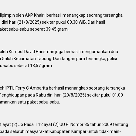
g dipimpin oleh AKP Khairil berhasil menangkap seorang tersangka
ini hari (21/8/2025) sekitar pukul 00.30 WIB. Dari hasil
aket sabu-sabu seberat 39,45 gram.
n oleh Kompol David Harisman juga berhasil mengamankan dua
ri Galuh Kecamatan Tapung. Dari tangan para tersangka, polisi
u-sabu seberat 13,57 gram.
n oleh IPTU Ferry C Ambarita berhasil menangkap seorang tersangka
a Penghidupan pada Rabu dini hari (20/8/2025) sekitar pukul 01.00
ngamankan satu paket sabu-sabu.
 ayat (2) Jo Pasal 112 ayat (2) UU RI Nomor 35 tahun 2009 tentang
epada seluruh masyarakat Kabupaten Kampar untuk tidak main-