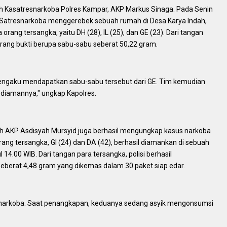
eh Kasatresnarkoba Polres Kampar, AKP Markus Sinaga. Pada Senin
m Satresnarkoba menggerebek sebuah rumah di Desa Karya Indah,
ang tersangka, yaitu DH (28), IL (25), dan GE (23). Dari tangan
rang bukti berupa sabu-sabu seberat 50,22 gram.
 mengaku mendapatkan sabu-sabu tersebut dari GE. Tim kemudian
ediamannya," ungkap Kapolres.
eh AKP Asdisyah Mursyid juga berhasil mengungkap kasus narkoba
ng tersangka, GI (24) dan DA (42), berhasil diamankan di sebuah
14.00 WIB. Dari tangan para tersangka, polisi berhasil
berat 4,48 gram yang dikemas dalam 30 paket siap edar.
s narkoba. Saat penangkapan, keduanya sedang asyik mengonsumsi