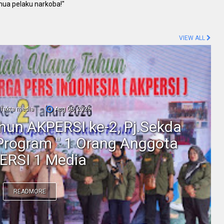
mua pelaku narkoba!"
VIEW ALL
fakta media
Aug 06, 2026
ahun AKPERSI ke-2, Pj.Sekda
Program " 1 Orang Anggota
ERSI 1 Media
READMORE