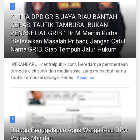
4
KETUA DPD GRIB JAYA RIAU BANTAH
KERAS: TAUFIK TAMBUSAI BUKAN
PENASEHAT GRIB " Dr M Martin Purba:
“Selesaikan Masalah Pribadi, Jangan Catut
Nama GRIB. Siap Tempuh Jalur Hukum
PEKANBARU –centralpublik.com, Beredarnya pemberitaan
di media elektronik dan media sosial yang menyebut nama
Taufik Tambusai sebagai Penas...
Readmore
5
Diduga Penggelapan Agus Warga Riau DPO
Polsek Mandau