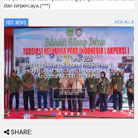
dan terpercaya.(***)
HOT NEWS
VIEW ALL
0
fakta media
Aug 06, 2026
Polres Inhil bersama Pemkab Inhil dan
BKSDA Riau Perkuat Sinergi Tangani
Gangguan Kera Liar di Tembilahan
READMORE
SHARE: