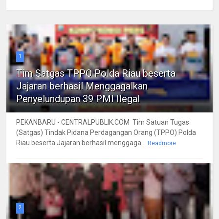
1
Tim Satgas TPPO Polda Riau beserta
Jajaran berhasil Menggagalkan
Penyelundupan 39 PMI Ilegal
PEKANBARU - CENTRALPUBLIK.COM Tim Satuan Tugas
(Satgas) Tindak Pidana Perdagangan Orang (TPPO) Polda
Riau beserta Jajaran berhasil menggaga...
Readmore
2