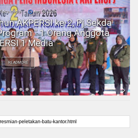
fakta media
Aug 06, 2026
ahun AKPERSI ke-2, Pj.Sekda
Program " 1 Orang Anggota
ERSI 1 Media
READMORE