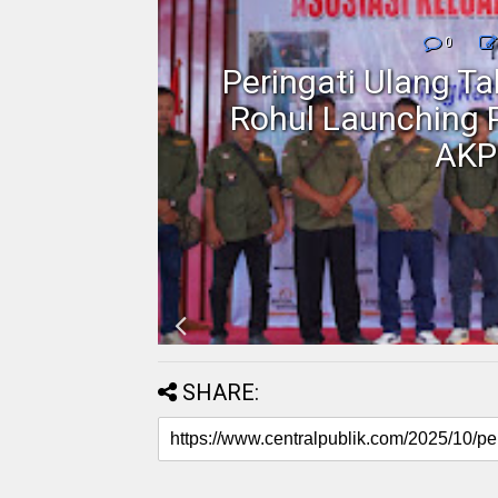
nmor,
0
dan
Peringati Ulang T
Motor
Rohul Launching 
AKP
SHARE: