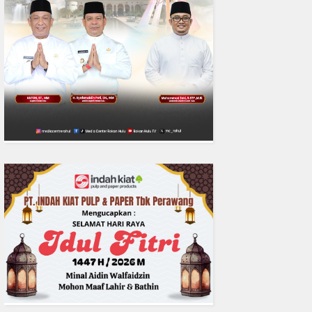
0
fakta media
Aug 06, 2
Polres Inhil bersama Pemkab I
Riau Perkuat Sinergi Tangani
Liar di Tembilaha
READMORE