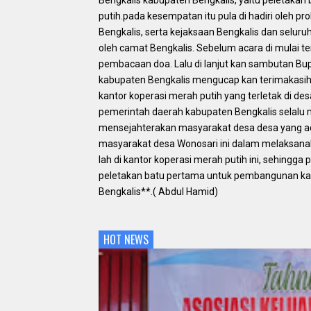
Bengkalis kabupaten Bengkalis, yaitu peletaka
putih.pada kesempatan itu pula di hadiri oleh p
Bengkalis, serta kejaksaan Bengkalis dan seluruh
oleh camat Bengkalis. Sebelum acara di mulai te
pembacaan doa. Lalu di lanjut kan sambutan Bupa
kabupaten Bengkalis mengucap kan terimakasi
kantor koperasi merah putih yang terletak di de
pemerintah daerah kabupaten Bengkalis selalu
mensejahterakan masyarakat desa desa yang ada 
masyarakat desa Wonosari ini dalam melaksanaka
lah di kantor koperasi merah putih ini, sehingg
peletakan batu pertama untuk pembangunan kan
Bengkalis**.( Abdul Hamid)
HOT NEWS