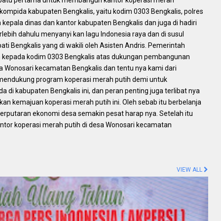
n batu pertama untuk membangun kantor koperasi merah
rokompida kabupaten Bengkalis, yaitu kodim 0303 Bengkalis, polres
 kepala dinas dan kantor kabupaten Bengkalis dan juga di hadiri
rlebih dahulu menyanyi kan lagu Indonesia raya dan di susul
ti Bengkalis yang di wakili oleh Asisten Andris. Pemerintah
h kepada kodim 0303 Bengkalis atas dukungan pembangunan
sa Wonosari kecamatan Bengkalis.dan tentu nya kami dari
 mendukung program koperasi merah putih demi untuk
di kabupaten Bengkalis ini, dan peran penting juga terlibat nya
n kemajuan koperasi merah putih ini. Oleh sebab itu berbelanja
a perputaran ekonomi desa semakin pesat harap nya. Setelah itu
tor koperasi merah putih di desa Wonosari kecamatan
VIEW ALL