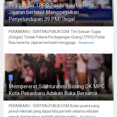
Tim Satgas TPPO Polda Riau beserta
Jajaran berhasil Menggagalkan
Penyelundupan 39 PMI Ilegal
PEKANBARU - CENTRALPUBLIK.COM Tim Satuan Tugas
(Satgas) Tindak Pidana Perdagangan Orang (TPPO) Polda
Riau beserta Jajaran berhasil menggaga...
Readmore
2
Mempererat Silahturahmi Bidang OK MPC
Kota Pekanbaru Adakan Buka Bersama
PEKANBARU - CENTRALPUBLIK.COM Bulan puasa yang
penuh hikmah yang dapat kita peroleh selama sebulan
penuh diantaranya, melatih disiplin waktu...
Readmore