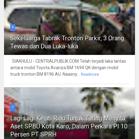
6
Sekeluarga Tabrak Tronton Parkir, 3 Orang
Tewas dan Dua Luka-luka
SIAKHULU - CENTRALPUBLIK.COM Telah terjadi laka lantas
antara mobil Toyota Avanza BM 1694 QK dengan mobil
truck tronton BM 8196 AU. Naasny...
Readmore
7
Lagi Lagi Kejati Riau Tunjuk Taring Menyita
Aset SPBU Kota Karo, Dalam Perkara PI 10
Persen PT SPRH