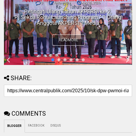
0
fakta media
Aug 06, 2026
Polres Inhil bersama Pemkab Inhil dan
BKSDA Riau Perkuat Sinergi Tangani
Gangguan Kera Liar di Tembilahan
READMORE
SHARE:
COMMENTS
FACEBOOK
DISQUS
BLOGGER