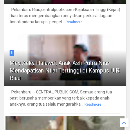
Pekanbaru.Riau,centralpublik.com-Kejaksaan Tinggi (Kejati)
Riau terus mengembangkan penyidikan perkara dugaan
tindak pidana korupsi pengel...
Readmore
8
Mey Zeky Halawa', Anak Asli Putra Nias
Mendapatkan Nilai Tertinggi di Kampus UIR
Riau
Pekanbaru -- CENTRAL PUBLIK. COM, Semua orang tua
pasti berusaha memberikan yang terbaik kepada anak-
anaknya, orang tua selalu mengarahka...
Readmore