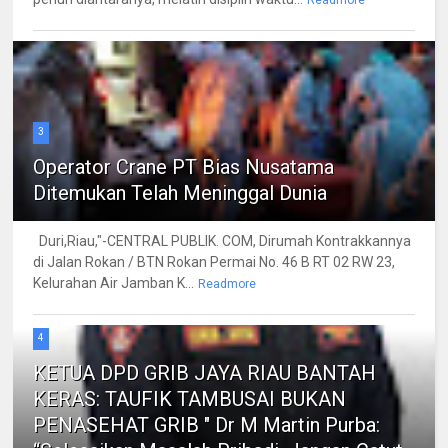
3
Operator Crane PT Bias Nusatama
Ditemukan Telah Meninggal Dunia
Duri,Riau,"-CENTRAL PUBLIK. COM, Dirumah Kontrakkannya
di Jalan Rokan / BTN Rokan Permai No. 46 B RT 02 RW 23,
Kelurahan Air Jamban K...
Readmore
4
KETUA DPD GRIB JAYA RIAU BANTAH
KERAS: TAUFIK TAMBUSAI BUKAN
PENASEHAT GRIB " Dr M Martin Purba: