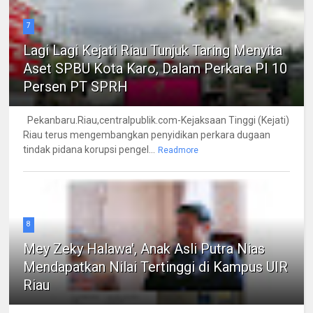
7
Lagi Lagi Kejati Riau Tunjuk Taring Menyita
Aset SPBU Kota Karo, Dalam Perkara PI 10
Persen PT SPRH
Pekanbaru.Riau,centralpublik.com-Kejaksaan Tinggi (Kejati)
Riau terus mengembangkan penyidikan perkara dugaan
tindak pidana korupsi pengel...
Readmore
8
Mey Zeky Halawa', Anak Asli Putra Nias
Mendapatkan Nilai Tertinggi di Kampus UIR
Riau