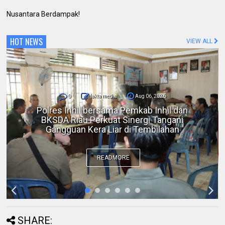
Nusantara Berdampak!
HOT NEWS
VIEW ALL
0
fakta media
Aug 06, 2026
DPC IKADIN Pekanbaru Kutuk Premanisme,
Desak Polda Riau Beri Perlindungan terhadap
Advokat
READMORE
SHARE: