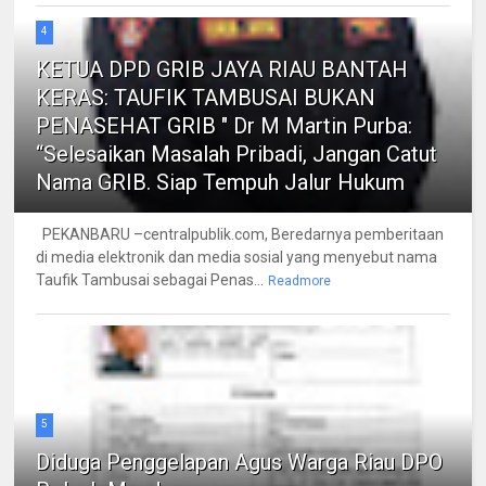
4
KETUA DPD GRIB JAYA RIAU BANTAH
KERAS: TAUFIK TAMBUSAI BUKAN
PENASEHAT GRIB " Dr M Martin Purba:
“Selesaikan Masalah Pribadi, Jangan Catut
Nama GRIB. Siap Tempuh Jalur Hukum
PEKANBARU –centralpublik.com, Beredarnya pemberitaan
di media elektronik dan media sosial yang menyebut nama
Taufik Tambusai sebagai Penas...
Readmore
5
Diduga Penggelapan Agus Warga Riau DPO