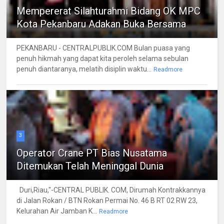
Mempererat Silahturahmi Bidang OK MPC
Kota Pekanbaru Adakan Buka Bersama
PEKANBARU - CENTRALPUBLIK.COM Bulan puasa yang
penuh hikmah yang dapat kita peroleh selama sebulan
penuh diantaranya, melatih disiplin waktu...
Readmore
3
Operator Crane PT Bias Nusatama
Ditemukan Telah Meninggal Dunia
Duri,Riau,"-CENTRAL PUBLIK. COM, Dirumah Kontrakkannya
di Jalan Rokan / BTN Rokan Permai No. 46 B RT 02 RW 23,
Kelurahan Air Jamban K...
Readmore