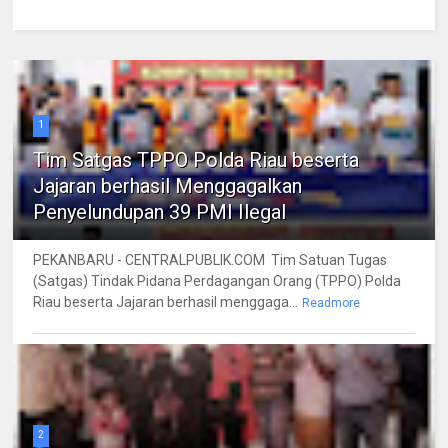
1
Tim Satgas TPPO Polda Riau beserta
Jajaran berhasil Menggagalkan
Penyelundupan 39 PMI Ilegal
PEKANBARU - CENTRALPUBLIK.COM Tim Satuan Tugas
(Satgas) Tindak Pidana Perdagangan Orang (TPPO) Polda
Riau beserta Jajaran berhasil menggaga...
Readmore
2