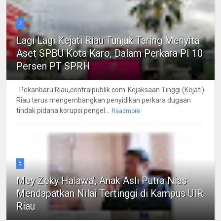
7
Lagi Lagi Kejati Riau Tunjuk Taring Menyita
Aset SPBU Kota Karo, Dalam Perkara PI 10
Persen PT SPRH
Pekanbaru.Riau,centralpublik.com-Kejaksaan Tinggi (Kejati)
Riau terus mengembangkan penyidikan perkara dugaan
tindak pidana korupsi pengel...
Readmore
8
Mey Zeky Halawa', Anak Asli Putra Nias
Mendapatkan Nilai Tertinggi di Kampus UIR
Riau