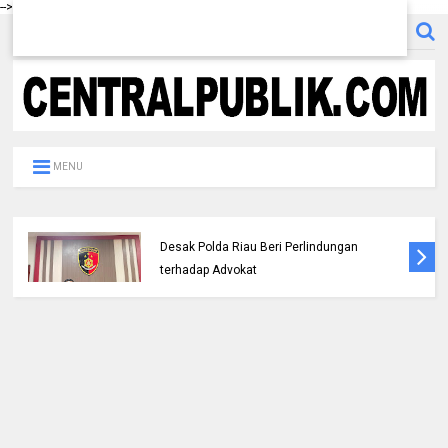
-->
MENU
Kapolresta Pekanbaru Melaksanakan
Pengecekan Langsung di Dua Wilayah
Payung sekali dan Tenayan Raya