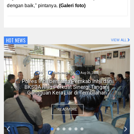
dengan baik," pintanya.
(Galeri foto)
HOT NEWS
VIEW ALL
0
fakta media
Aug 06, 2026
DPC IKADIN Pekanbaru Kutuk Premanisme,
Desak Polda Riau Beri Perlindungan terhadap
Advokat
READMORE