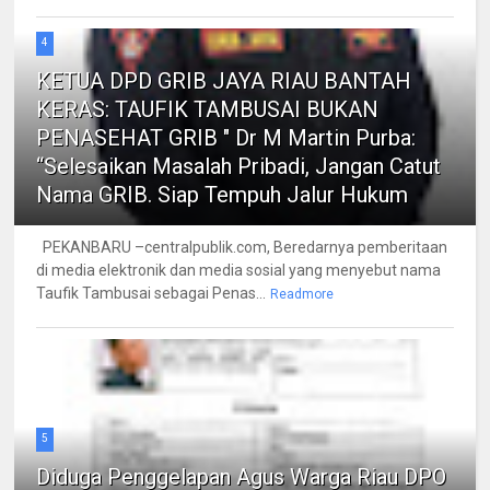
4
KETUA DPD GRIB JAYA RIAU BANTAH
KERAS: TAUFIK TAMBUSAI BUKAN
PENASEHAT GRIB " Dr M Martin Purba:
“Selesaikan Masalah Pribadi, Jangan Catut
Nama GRIB. Siap Tempuh Jalur Hukum
PEKANBARU –centralpublik.com, Beredarnya pemberitaan
di media elektronik dan media sosial yang menyebut nama
Taufik Tambusai sebagai Penas...
Readmore
5
Diduga Penggelapan Agus Warga Riau DPO