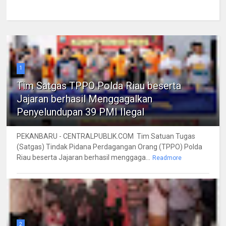
1
Tim Satgas TPPO Polda Riau beserta
Jajaran berhasil Menggagalkan
Penyelundupan 39 PMI Ilegal
PEKANBARU - CENTRALPUBLIK.COM Tim Satuan Tugas
(Satgas) Tindak Pidana Perdagangan Orang (TPPO) Polda
Riau beserta Jajaran berhasil menggaga...
Readmore
2