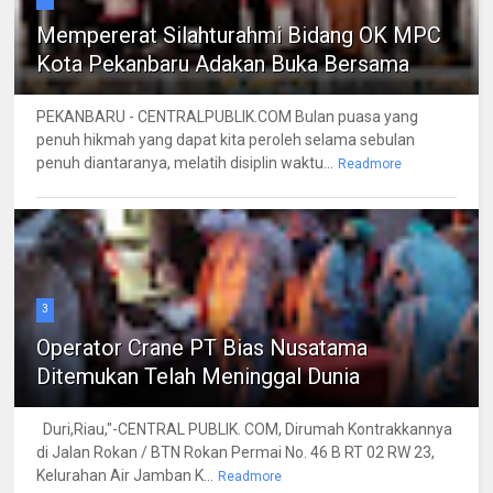
Mempererat Silahturahmi Bidang OK MPC
Kota Pekanbaru Adakan Buka Bersama
PEKANBARU - CENTRALPUBLIK.COM Bulan puasa yang
penuh hikmah yang dapat kita peroleh selama sebulan
penuh diantaranya, melatih disiplin waktu...
Readmore
3
Operator Crane PT Bias Nusatama
Ditemukan Telah Meninggal Dunia
Duri,Riau,"-CENTRAL PUBLIK. COM, Dirumah Kontrakkannya
di Jalan Rokan / BTN Rokan Permai No. 46 B RT 02 RW 23,
Kelurahan Air Jamban K...
Readmore