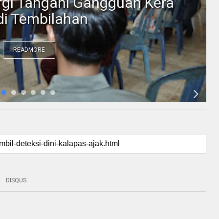
ergi Tangani Gangguan Kera
 di Tembilahan
READMORE
DISQUS