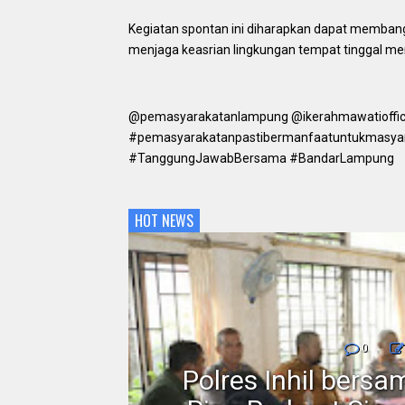
Kegiatan spontan ini diharapkan dapat membang
menjaga keasrian lingkungan tempat tinggal mer
@pemasyarakatanlampung @ikerahmawatioffic
#pemasyarakatanpastibermanfaatuntukmasya
#TanggungJawabBersama #BandarLampung
HOT NEWS
0
rakat
Polres Inhil bers