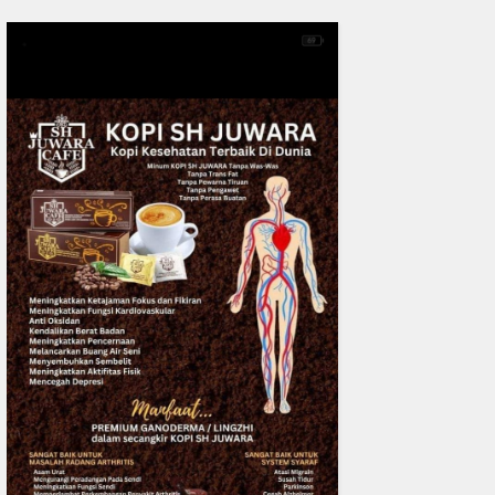
Desak Polda Riau Beri Perlind
Advokat
READMORE