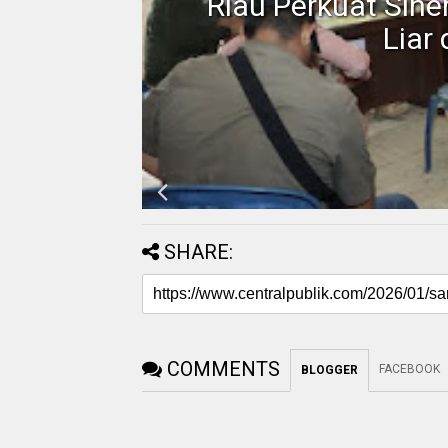
 Blok
Riau Perkuat Sin
Liar
SHARE:
COMMENTS
FACEBOOK
BLOGGER