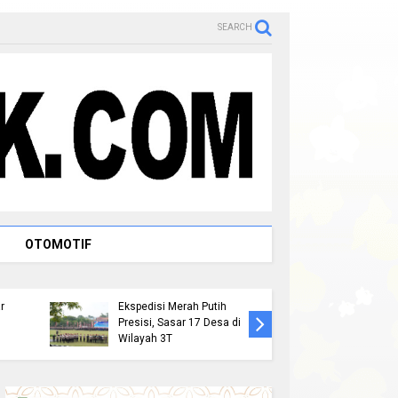
SEARCH
Raja Ram
OTOMOTIF
Tengku A
M.M. Pa
Kapolda Riau Lepas Tim
Penataa
r
Ekspedisi Merah Putih
Makam 
Presisi, Sasar 17 Desa di
Pembang
Wilayah 3T
Istana