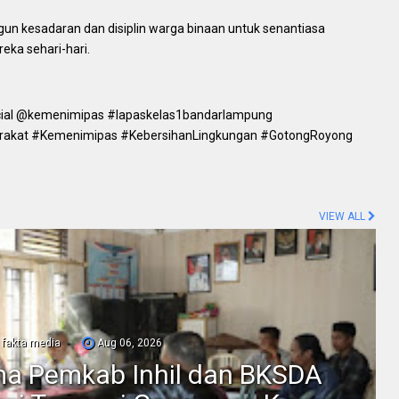
un kesadaran dan disiplin warga binaan untuk senantiasa
eka sehari-hari.
ial @kemenimipas #lapaskelas1bandarlampung
rakat #Kemenimipas #KebersihanLingkungan #GotongRoyong
VIEW ALL
fakta media
Aug 06, 2026
ama Pemkab Inhil dan BKSDA