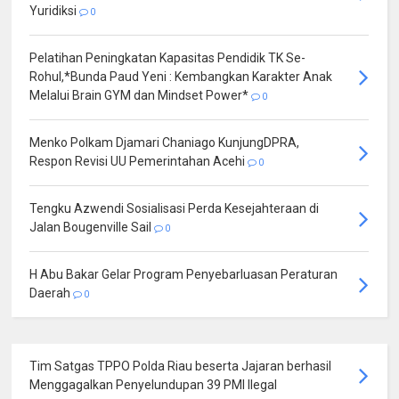
Yuridiksi
0
Pelatihan Peningkatan Kapasitas Pendidik TK Se-
Rohul,*Bunda Paud Yeni : Kembangkan Karakter Anak
Melalui Brain GYM dan Mindset Power*
0
Menko Polkam Djamari Chaniago KunjungDPRA,
Respon Revisi UU Pemerintahan Acehi
0
Tengku Azwendi Sosialisasi Perda Kesejahteraan di
Jalan Bougenville Sail
0
H Abu Bakar Gelar Program Penyebarluasan Peraturan
Daerah
0
Tim Satgas TPPO Polda Riau beserta Jajaran berhasil
Menggagalkan Penyelundupan 39 PMI Ilegal