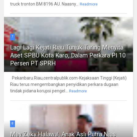
truck tronton BM 8196 AU. Naasny...
Readmore
7
Lagi Lagi Kejati Riau Tunjuk Taring Menyita
Aset SPBU Kota Karo, Dalam Perkara PI 10
Persen PT SPRH
Pekanbaru.Riau,centralpublik.com-Kejaksaan Tinggi (Kejati)
Riau terus mengembangkan penyidikan perkara dugaan
tindak pidana korupsi pengel...
Readmore
8
Mey Zeky Halawa', Anak Asli Putra Nias