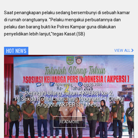
Saat penangkapan pelaku sedang bersembunyi di sebuah kamar
di rumah orangtuanya. "Pelaku mengakui perbuatannya dan
pelaku dan barang bukti ke Polres Kampar guna dilakukan
penyelidikan lebih lanjut,"tegas Kasat.(SB)
HOT NEWS
VIEW ALL
0
fakta media
Aug 06, 2026
Polres Inhil bersama Pemkab Inhil dan
BKSDA Riau Perkuat Sinergi Tangani
Gangguan Kera Liar di Tembilahan
READMORE