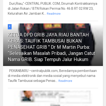
Duri,Riau,"-CENTRAL PUBLIK. COM, Dirumah Kontrakkannya
di Jalan Rokan / BTN Rokan Permai No. 46 B RT 02 RW 23,
Kelurahan Air Jamban K...
Readmore
4
KETUA DPD GRIB JAYA RIAU BANTAH
KERAS: TAUFIK TAMBUSAI BUKAN
PENASEHAT GRIB " Dr M Martin Purba:
“Selesaikan Masalah Pribadi, Jangan Catut
Nama GRIB. Siap Tempuh Jalur Hukum
PEKANBARU –centralpublik.com, Beredarnya pemberitaan
di media elektronik dan media sosial yang menyebut nama
Taufik Tambusai sebagai Penas...
Readmore