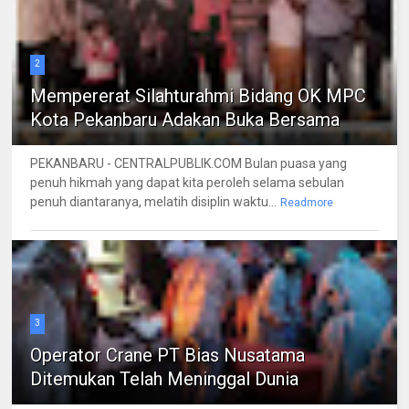
2
Mempererat Silahturahmi Bidang OK MPC
Kota Pekanbaru Adakan Buka Bersama
PEKANBARU - CENTRALPUBLIK.COM Bulan puasa yang
penuh hikmah yang dapat kita peroleh selama sebulan
penuh diantaranya, melatih disiplin waktu...
Readmore
3
Operator Crane PT Bias Nusatama
Ditemukan Telah Meninggal Dunia