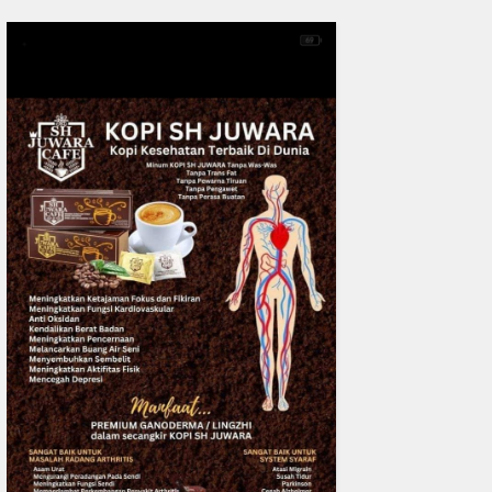
0
fakta media
Aug 06, 2
Polres Inhil bersama Pemkab I
Riau Perkuat Sinergi Tangani
Liar di Tembilaha
READMORE