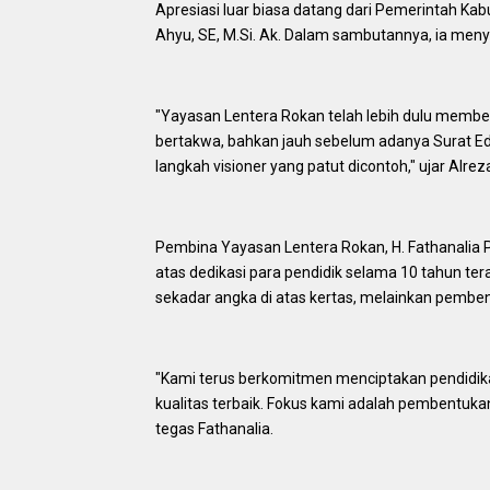
​Apresiasi luar biasa datang dari Pemerintah Kab
Ahyu, SE, M.Si. Ak. Dalam sambutannya, ia meny
​"Yayasan Lentera Rokan telah lebih dulu memb
bertakwa, bahkan jauh sebelum adanya Surat Eda
langkah visioner yang patut dicontoh," ujar Alrez
​Pembina Yayasan Lentera Rokan, H. Fathanalia
atas dedikasi para pendidik selama 10 tahun t
sekadar angka di atas kertas, melainkan pembentu
​"Kami terus berkomitmen menciptakan pendidi
kualitas terbaik. Fokus kami adalah pembentukan 
tegas Fathanalia.