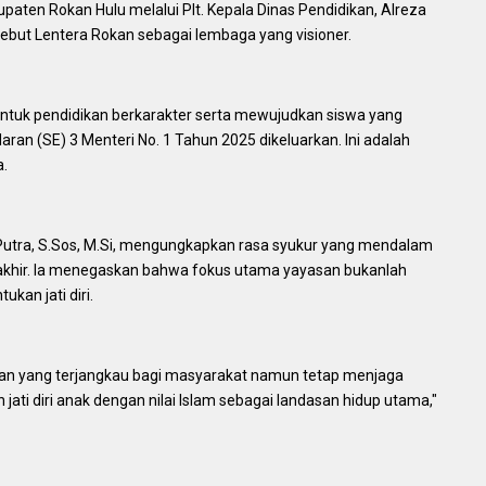
upaten Rokan Hulu melalui Plt. Kepala Dinas Pendidikan, Alreza
ebut Lentera Rokan sebagai lembaga yang visioner.
entuk pendidikan berkarakter serta mewujudkan siswa yang
ran (SE) 3 Menteri No. 1 Tahun 2025 dikeluarkan. Ini adalah
a.
 Putra, S.Sos, M.Si, mengungkapkan rasa syukur yang mendalam
erakhir. Ia menegaskan bahwa fokus utama yayasan bukanlah
kan jati diri.
kan yang terjangkau bagi masyarakat namun tetap menjaga
jati diri anak dengan nilai Islam sebagai landasan hidup utama,"