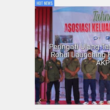
HOT NEWS
nmor,
0
dan
Peringati Ulang T
Motor
Rohul Launching 
AKP