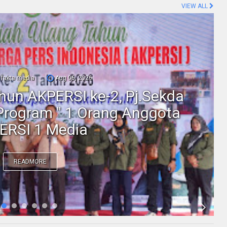
VIEW ALL
fakta media
Aug 06, 2026
ahun AKPERSI ke-2, Pj.Sekda
Program " 1 Orang Anggota
ERSI 1 Media
READMORE