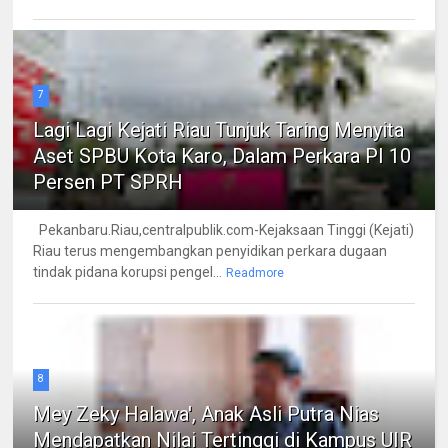
7
Lagi Lagi Kejati Riau Tunjuk Taring Menyita
Aset SPBU Kota Karo, Dalam Perkara PI 10
Persen PT SPRH
Pekanbaru.Riau,centralpublik.com-Kejaksaan Tinggi (Kejati)
Riau terus mengembangkan penyidikan perkara dugaan
tindak pidana korupsi pengel...
Readmore
8
Mey Zeky Halawa', Anak Asli Putra Nias
Mendapatkan Nilai Tertinggi di Kampus UIR