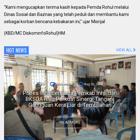
“Kami mengucapkan terima kasih kepada Pemda Rohul melalui
Dinas Sosial dan Baznas yang telah peduli dan membantu kami
sebagai korban bencana kebakaran ini,” ujar Misrijal
(KBD/MC DiskominfoRohul)HM.
HOT NEWS
VIEW ALL
0
fakta media
Aug 06, 2026
DPC IKADIN Pekanbaru Kutuk Premanisme,
Desak Polda Riau Beri Perlindungan terhadap
Advokat
READMORE