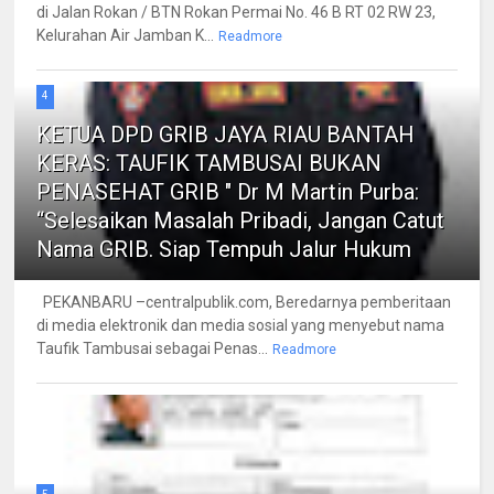
di Jalan Rokan / BTN Rokan Permai No. 46 B RT 02 RW 23,
Kelurahan Air Jamban K...
Readmore
4
KETUA DPD GRIB JAYA RIAU BANTAH
KERAS: TAUFIK TAMBUSAI BUKAN
PENASEHAT GRIB " Dr M Martin Purba:
“Selesaikan Masalah Pribadi, Jangan Catut
Nama GRIB. Siap Tempuh Jalur Hukum
PEKANBARU –centralpublik.com, Beredarnya pemberitaan
di media elektronik dan media sosial yang menyebut nama
Taufik Tambusai sebagai Penas...
Readmore