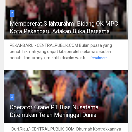
2
Mempererat Silahturahmi Bidang OK MPC
Kota Pekanbaru Adakan Buka Bersama
PEKANBARU - CENTRALPUBLIK.COM Bulan puasa yang
penuh hikmah yang dapat kita peroleh selama sebulan
penuh diantaranya, melatih disiplin waktu...
Readmore
3
Operator Crane PT Bias Nusatama
Ditemukan Telah Meninggal Dunia
Duri,Riau,"-CENTRAL PUBLIK. COM, Dirumah Kontrakkannya