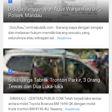
5
Diduga Penggelapan Agus Warga Riau DPO
Polsek Mandau
Duri,Riau,"centralpublik.com - Barang siapa dengan sengaja
dan melawan hukum memiliki barang sesuatu yang
seluruhnya atau sebagain ad...
Readmore
6
Sekeluarga Tabrak Tronton Parkir, 3 Orang
Tewas dan Dua Luka-luka
SIAKHULU - CENTRALPUBLIK.COM Telah terjadi laka lantas
antara mobil Toyota Avanza BM 1694 QK dengan mobil
truck tronton BM 8196 AU. Naasny...
Readmore