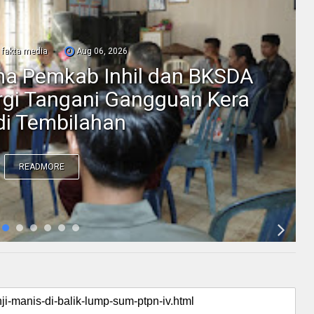
fakta media
Aug 06, 2026
ama Pemkab Inhil dan BKSDA
ergi Tangani Gangguan Kera
 di Tembilahan
READMORE