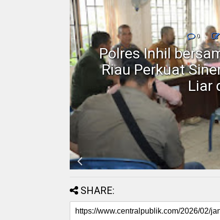
0
rakat
Polres Inhil bers
 Blok
Riau Perkuat Sin
Liar
SHARE: