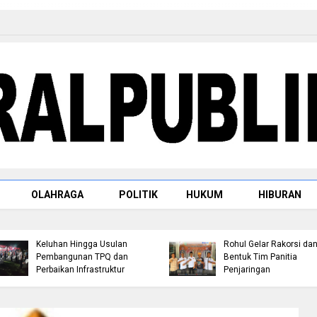
OLAHRAGA
POLITIK
HUKUM
HIBURAN
Jemput Aspirasi Warga
Bambu Kuning, Robin P
Persiapan Musorkablub
Hutagalung Serap
2026, Pengurus KONI
Keluhan Hingga Usulan
Rohul Gelar Rakorsi da
Pembangunan TPQ dan
Bentuk Tim Panitia
Perbaikan Infrastruktur
Penjaringan