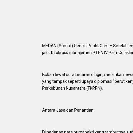
‎MEDAN (Sumut) CentralPublik.Com – Setelah e
jalur birokrasi, manajemen PTPN IV PalmCo akhi
‎Bukan lewat surat edaran dingin, melainkan lew
yang tampak seperti upaya diplomasi "perut ke
Perkebunan Nusantara (FKPPN).
‎Antara Jasa dan Penantian
‎Di hadapan para purnabakti yang rambutnya su