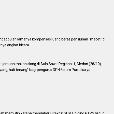
mpat bulan lamanya kompensasi uang beras pensiunan "macet" di
rnya angkat bicara.
at jamuan makan siang di Aula Sawit Regional 1, Medan (28/10),
nyang, hati tenang" bagi pengurus DPN Forum Purnakarya
dah memutih karena mengabdi, Direktur SDM Holding PTPN Group,