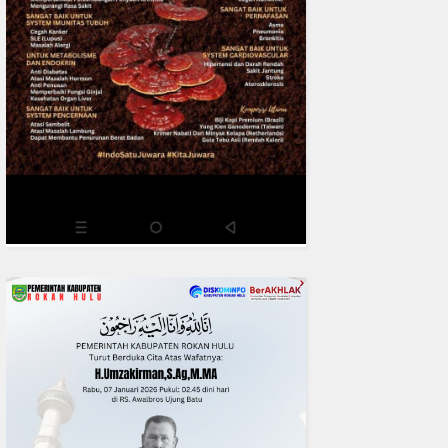
0
fakta media
Aug 06, 2
DPC IKADIN Pekanbaru Kutuk
Desak Polda Riau Beri Perlind
Advokat
READMORE