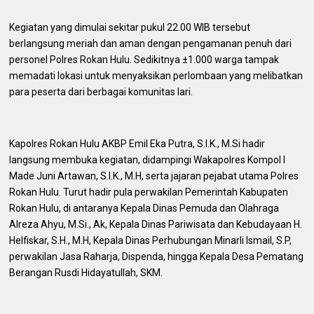
Kegiatan yang dimulai sekitar pukul 22.00 WIB tersebut
berlangsung meriah dan aman dengan pengamanan penuh dari
personel Polres Rokan Hulu. Sedikitnya ±1.000 warga tampak
memadati lokasi untuk menyaksikan perlombaan yang melibatkan
para peserta dari berbagai komunitas lari.
Kapolres Rokan Hulu AKBP Emil Eka Putra, S.I.K., M.Si hadir
langsung membuka kegiatan, didampingi Wakapolres Kompol I
Made Juni Artawan, S.I.K., M.H, serta jajaran pejabat utama Polres
Rokan Hulu. Turut hadir pula perwakilan Pemerintah Kabupaten
Rokan Hulu, di antaranya Kepala Dinas Pemuda dan Olahraga
Alreza Ahyu, M.Si., Ak, Kepala Dinas Pariwisata dan Kebudayaan H.
Helfiskar, S.H., M.H, Kepala Dinas Perhubungan Minarli Ismail, S.P,
perwakilan Jasa Raharja, Dispenda, hingga Kepala Desa Pematang
Berangan Rusdi Hidayatullah, SKM.