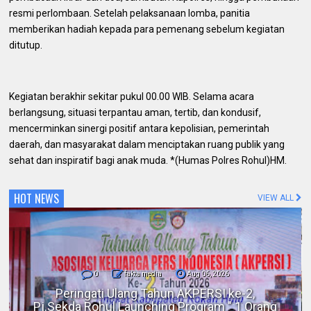
resmi perlombaan. Setelah pelaksanaan lomba, panitia
memberikan hadiah kepada para pemenang sebelum kegiatan
ditutup.
Kegiatan berakhir sekitar pukul 00.00 WIB. Selama acara
berlangsung, situasi terpantau aman, tertib, dan kondusif,
mencerminkan sinergi positif antara kepolisian, pemerintah
daerah, dan masyarakat dalam menciptakan ruang publik yang
sehat dan inspiratif bagi anak muda. *(Humas Polres Rohul)HM.
HOT NEWS
VIEW ALL
0
fakta media
Aug 06, 2026
Polres Inhil bersama Pemkab Inhil dan
BKSDA Riau Perkuat Sinergi Tangani