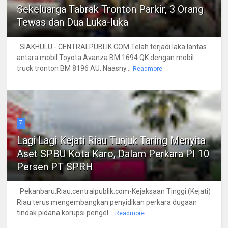
Sekeluarga Tabrak Tronton Parkir, 3 Orang
Tewas dan Dua Luka-luka
SIAKHULU - CENTRALPUBLIK.COM Telah terjadi laka lantas
antara mobil Toyota Avanza BM 1694 QK dengan mobil
truck tronton BM 8196 AU. Naasny...
Readmore
7
Lagi Lagi Kejati Riau Tunjuk Taring Menyita
Aset SPBU Kota Karo, Dalam Perkara PI 10
Persen PT SPRH
Pekanbaru.Riau,centralpublik.com-Kejaksaan Tinggi (Kejati)
Riau terus mengembangkan penyidikan perkara dugaan
tindak pidana korupsi pengel...
Readmore