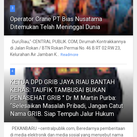
3
Operator Crane PT Bias Nusatama
Ditemukan Telah Meninggal Dunia
Duri,Riau,"-CENTRAL PUBLIK. COM, Dirumah Kontrakkannya
di Jalan Rokan / BTN Rokan Permai No. 46 B RT 02 RW 23,
Kelurahan Air Jamban K...
Readmore
4
KETUA DPD GRIB JAYA RIAU BANTAH
KERAS: TAUFIK TAMBUSAI BUKAN
PENASEHAT GRIB " Dr M Martin Purba:
“Selesaikan Masalah Pribadi, Jangan Catut
Nama GRIB. Siap Tempuh Jalur Hukum
PEKANBARU –centralpublik.com, Beredarnya pemberitaan
di media elektronik dan media sosial yang menyebut nama