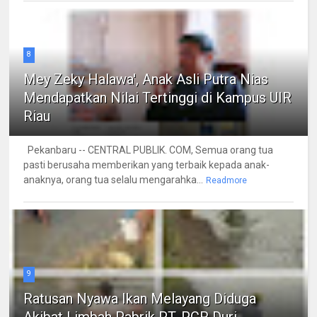
8
Mey Zeky Halawa', Anak Asli Putra Nias
Mendapatkan Nilai Tertinggi di Kampus UIR
Riau
Pekanbaru -- CENTRAL PUBLIK. COM, Semua orang tua
pasti berusaha memberikan yang terbaik kepada anak-
anaknya, orang tua selalu mengarahka...
Readmore
9
Ratusan Nyawa Ikan Melayang Diduga
Akibat Limbah Pabrik PT. PCR Duri