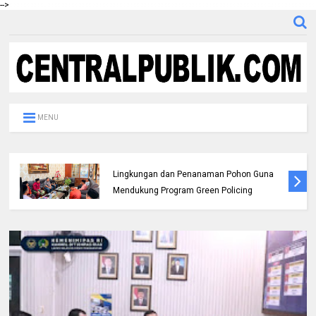
-->
MENU
Pemda dan Polres Rokan Hulu Intens
Berkoordinasi untuk Penyusunan Perda
Lingkungan dan Penanaman Pohon Guna
Mendukung Program Green Policing