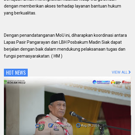
dengan memberikan akses terhadap layanan bantuan hukum
yang berkualitas.
Dengan penandatanganan MoU ini, diharapkan koordinasi antara
Lapas Pasir Pangarayan dan LBH Posbakum Madin Siak dapat
berjalan dengan baik dalam mendukung pelaksanaan tugas dan
fungsi pemasyarakatan. ( HM )
HOT NEWS
VIEW ALL
0
fakta media
Aug 09, 2026
Pemda dan Polres Rokan Hulu Intens
Berkoordinasi untuk Penyusunan Perda
Lingkungan dan Penanaman Pohon Guna
Mendukung Program Green Policing