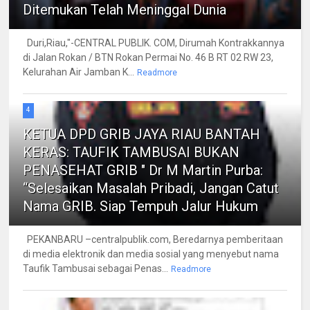
Ditemukan Telah Meninggal Dunia
Duri,Riau,"-CENTRAL PUBLIK. COM, Dirumah Kontrakkannya
di Jalan Rokan / BTN Rokan Permai No. 46 B RT 02 RW 23,
Kelurahan Air Jamban K...
Readmore
4
KETUA DPD GRIB JAYA RIAU BANTAH
KERAS: TAUFIK TAMBUSAI BUKAN
PENASEHAT GRIB " Dr M Martin Purba:
“Selesaikan Masalah Pribadi, Jangan Catut
Nama GRIB. Siap Tempuh Jalur Hukum
PEKANBARU –centralpublik.com, Beredarnya pemberitaan
di media elektronik dan media sosial yang menyebut nama
Taufik Tambusai sebagai Penas...
Readmore