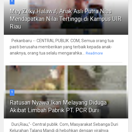
8
Mey Zeky Halawa', Anak Asli Putra Nias
Mendapatkan Nilai Tertinggi di Kampus UIR
Riau
Pekanbaru -- CENTRAL PUBLIK. COM, Semua orang tua
pasti berusaha memberikan yang terbaik kepada anak-
anaknya, orang tua selalu mengarahka...
Readmore
9
Ratusan Nyawa Ikan Melayang Diduga
Akibat Limbah Pabrik PT. PCR Duri
Duri,Riau,"- Central publik. Com, Masyarakat Sebanga Duri
Kelurahan Talang Mandi di hebohkan dengan viralnya