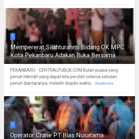
2
Mempererat Silahturahmi Bidang OK MPC
Kota Pekanbaru Adakan Buka Bersama
PEKANBARU - CENTRALPUBLIK.COM Bulan puasa yang
penuh hikmah yang dapat kita peroleh selama sebulan
penuh diantaranya, melatih disiplin waktu...
Readmore
3
Operator Crane PT Bias Nusatama