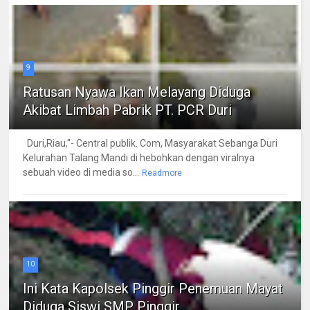
9
Ratusan Nyawa Ikan Melayang Diduga
Akibat Limbah Pabrik PT. PCR Duri
Duri,Riau,"- Central publik. Com, Masyarakat Sebanga Duri
Kelurahan Talang Mandi di hebohkan dengan viralnya
sebuah video di media so...
Readmore
10
Ini Kata Kapolsek Pinggir Penemuan Mayat
Diduga Siswi SMP Pinggir