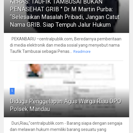
KERAS: TAUFIK TAMBUSAI BUKAN
PENASEHAT GRIB " Dr M Martin Purba:
“Selesaikan Masalah Pribadi, Jangan Catut
Nama GRIB. Siap Tempuh Jalur Hukum
PEKANBARU –centralpublik.com, Beredarnya pemberitaan
di media elektronik dan media sosial yang menyebut nama
Taufik Tambusai sebagai Penas...
Readmore
5
Diduga Penggelapan Agus Warga Riau DPO
Polsek Mandau
Duri,Riau,"centralpublik.com - Barang siapa dengan sengaja
dan melawan hukum memiliki barang sesuatu yang