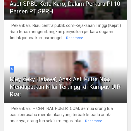
Aset SPBU Kota Karo, Dalam Perkara PI 10
Persen PT SPRH
Pekanbaru.Riau,centralpublik.com-Kejaksaan Tinggi (Kejati)
Riau terus mengembangkan penyidikan perkara dugaan
tindak pidana korupsi pengel...
Readmore
8
Mey Zeky Halawa', Anak Asli Putra Nias
Mendapatkan Nilai Tertinggi di Kampus UIR
Riau
Pekanbaru -- CENTRAL PUBLIK. COM, Semua orang tua
pasti berusaha memberikan yang terbaik kepada anak-
anaknya, orang tua selalu mengarahka...
Readmore