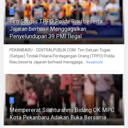
1
Tim Satgas TPPO Polda Riau beserta
Jajaran berhasil Menggagalkan
Penyelundupan 39 PMI Ilegal
PEKANBARU - CENTRALPUBLIK.COM Tim Satuan Tugas
(Satgas) Tindak Pidana Perdagangan Orang (TPPO) Polda
Riau beserta Jajaran berhasil menggaga...
Readmore
2
Mempererat Silahturahmi Bidang OK MPC
Kota Pekanbaru Adakan Buka Bersama