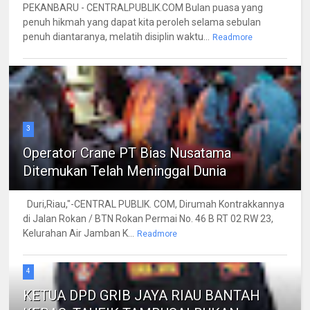
PEKANBARU - CENTRALPUBLIK.COM Bulan puasa yang
penuh hikmah yang dapat kita peroleh selama sebulan
penuh diantaranya, melatih disiplin waktu...
Readmore
3
Operator Crane PT Bias Nusatama
Ditemukan Telah Meninggal Dunia
Duri,Riau,"-CENTRAL PUBLIK. COM, Dirumah Kontrakkannya
di Jalan Rokan / BTN Rokan Permai No. 46 B RT 02 RW 23,
Kelurahan Air Jamban K...
Readmore
4
KETUA DPD GRIB JAYA RIAU BANTAH