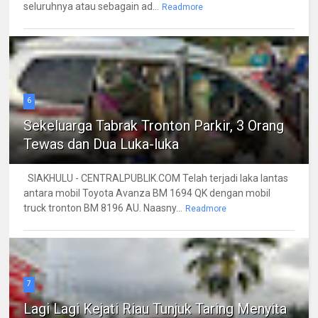
seluruhnya atau sebagain ad...
Readmore
6
Sekeluarga Tabrak Tronton Parkir, 3 Orang
Tewas dan Dua Luka-luka
SIAKHULU - CENTRALPUBLIK.COM Telah terjadi laka lantas
antara mobil Toyota Avanza BM 1694 QK dengan mobil
truck tronton BM 8196 AU. Naasny...
Readmore
7
Lagi Lagi Kejati Riau Tunjuk Taring Menyita