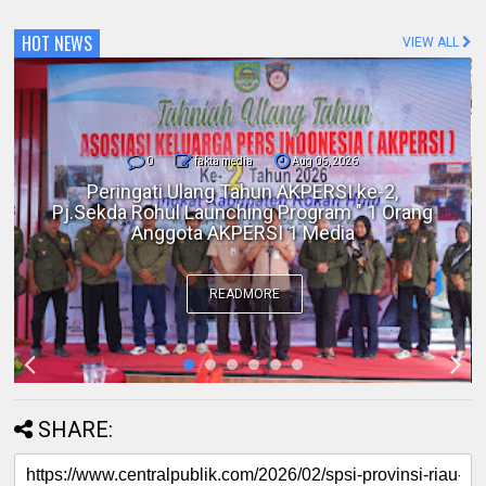
HOT NEWS
VIEW ALL
0
fakta media
Aug 06, 2026
Polres Inhil bersama Pemkab Inhil dan
BKSDA Riau Perkuat Sinergi Tangani
Gangguan Kera Liar di Tembilahan
READMORE
SHARE: