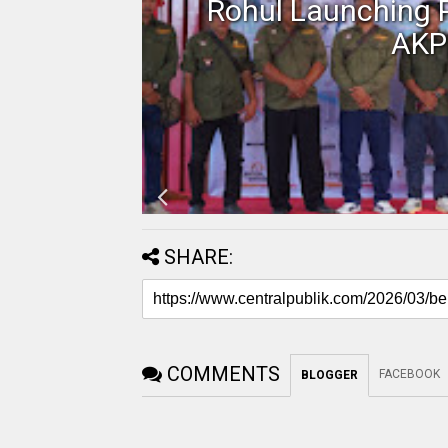
Motor
Rohul Launching 
AKP
SHARE:
COMMENTS
FACEBOOK
BLOGGER