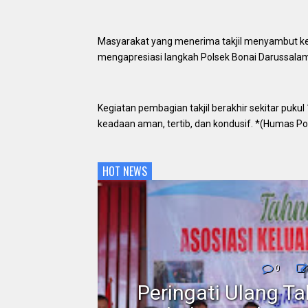
Masyarakat yang menerima takjil menyambut ke
mengapresiasi langkah Polsek Bonai Darussalam
Kegiatan pembagian takjil berakhir sekitar puku
keadaan aman, tertib, dan kondusif. *(Humas Po
HOT NEWS
nmor,
0
dan
Peringati Ulang T