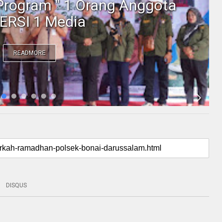
Program " 1 Orang Anggota
ERSI 1 Media
READMORE
DISQUS