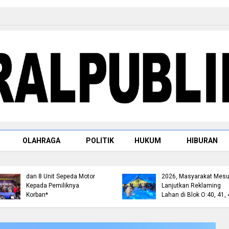
Berhasil Ungkap
Sejumlah Kasus
OLAHRAGA
POLITIK
HUKUM
HIBURAN
Curanmor, Polres Rohul
Gelar Konferensi Pers
dan Kembalikan Mobil
Deadlock Mediasi 28 Ju
dan 8 Unit Sepeda Motor
2026, Masyarakat Mesu
Kepada Pemiliknya
Lanjutkan Reklaming
Korban*
Lahan di Blok O:40, 41, 