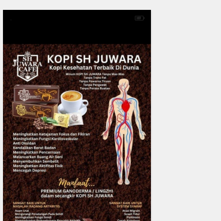
0
fakta media
Aug 06, 2
Polres Inhil bersama Pemkab I