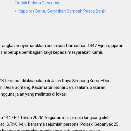
Tindak Pidana Pencurian
Kapolres Bantu Bersihkan Sampah Pasca Banjir
 rangka menyemarakkan bulan suci Ramadhan 1447 Hijriah, jajaran
sial berupa pembagian takjil kepada masyarakat, Kamis
WIB tersebut dilaksanakan di Jalan Raya Simpang Kumu–Duri,
am, Desa Sontang, Kecamatan Bonai Darussalam. Sasaran
gguna jalan yang melintas di lokasi.
1447 H / Tahun 2026”, kegiatan ini dipimpin langsung oleh
, S.Tr.K., M.H, bersama sejumlah personel Polsek. Sebanyak 25
an kepada masyarakat menjelang waktu berbuka puasa.