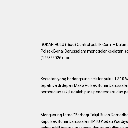
ROKAN HULU (Riau) Central publik.Com – Dalam
Polsek Bonai Darussalam menggelar kegiatan so
(19/3/2026) sore.
Kegiatan yang berlangsung sekitar pukul 17.10 
tepatnya di depan Mako Polsek Bonai Darussal
pembagian takjil adalah para pengendara dan pen
Mengusung tema “Berbagi Takjil Bulan Ramadhan 
Kapolsek Bonai Darussalam IPTU Abdau Wardiyoso
paket takjil berupa makanan dan snack dibagik