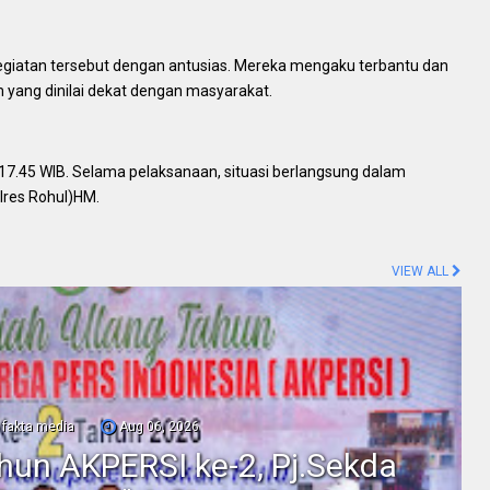
giatan tersebut dengan antusias. Mereka mengaku terbantu dan
 yang dinilai dekat dengan masyarakat.
l 17.45 WIB. Selama pelaksanaan, situasi berlangsung dalam
lres Rohul)HM.
VIEW ALL
fakta media
Aug 06, 2026
ahun AKPERSI ke-2, Pj.Sekda