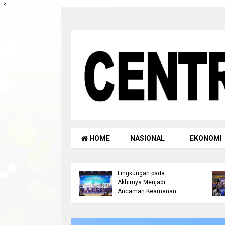
-->
HOME
NASIONAL
EKONOMI
resta Pekanbaru
Bicara di Forum IMT-GT,
ksanakan
Kapolda Riau: Kerusakan
ecekan Langsung di
Lingkungan pada
Wilayah Payung
Akhirnya Menjadi
i dan Tenayan Raya
Ancaman Keamanan