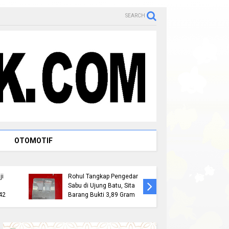
SEARCH
OTOMOTIF
li
Satresnarkoba Polres
Kapolda 
ji
Rohul Tangkap Pengedar
Ekspedis
Sabu di Ujung Batu, Sita
Presisi, 
42
Barang Bukti 3,89 Gram
Wilayah 