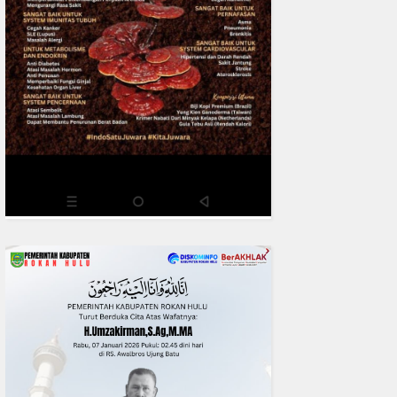
Riau Perkuat Sinergi Tangani
Liar di Tembilaha
READMORE