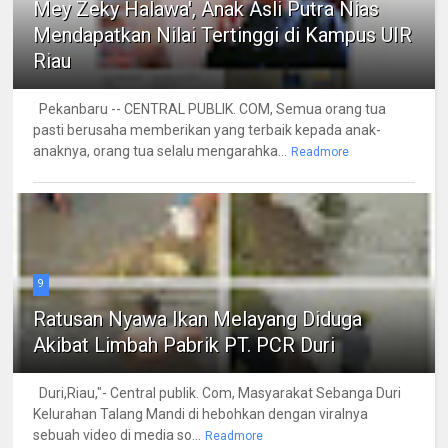
Mey Zeky Halawa', Anak Asli Putra Nias
Mendapatkan Nilai Tertinggi di Kampus UIR
Riau
Pekanbaru -- CENTRAL PUBLIK. COM, Semua orang tua
pasti berusaha memberikan yang terbaik kepada anak-
anaknya, orang tua selalu mengarahka...
Readmore
9
Ratusan Nyawa Ikan Melayang Diduga
Akibat Limbah Pabrik PT. PCR Duri
Duri,Riau,"- Central publik. Com, Masyarakat Sebanga Duri
Kelurahan Talang Mandi di hebohkan dengan viralnya
sebuah video di media so...
Readmore