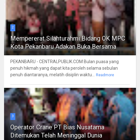
2
Mempererat Silahturahmi Bidang OK MPC
Kota Pekanbaru Adakan Buka Bersama
PEKANBARU - CENTRALPUBLIK.COM Bulan puasa yang
penuh hikmah yang dapat kita peroleh selama sebulan
penuh diantaranya, melatih disiplin waktu...
Readmore
3
Operator Crane PT Bias Nusatama
Ditemukan Telah Meninggal Dunia