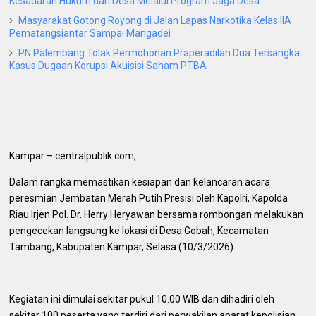
Kesadaran Hukum dari Desa Melalui Program Jaga Desa
Masyarakat Gotong Royong di Jalan Lapas Narkotika Kelas IIA
Pematangsiantar Sampai Mangadei
PN Palembang Tolak Permohonan Praperadilan Dua Tersangka
Kasus Dugaan Korupsi Akuisisi Saham PTBA
Kampar – centralpublik.com,
Dalam rangka memastikan kesiapan dan kelancaran acara
peresmian Jembatan Merah Putih Presisi oleh Kapolri, Kapolda
Riau Irjen Pol. Dr. Herry Heryawan bersama rombongan melakukan
pengecekan langsung ke lokasi di Desa Gobah, Kecamatan
Tambang, Kabupaten Kampar, Selasa (10/3/2026).
Kegiatan ini dimulai sekitar pukul 10.00 WIB dan dihadiri oleh
sekitar 100 peserta yang terdiri dari perwakilan aparat kepolisian,