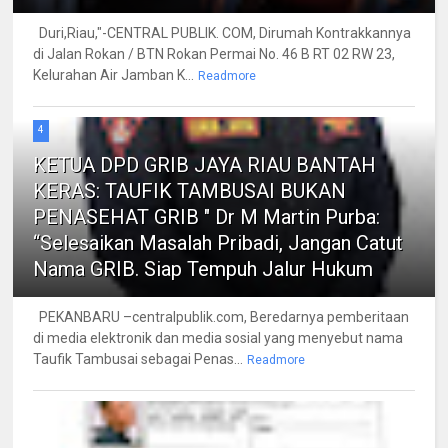
Duri,Riau,"-CENTRAL PUBLIK. COM, Dirumah Kontrakkannya
di Jalan Rokan / BTN Rokan Permai No. 46 B RT 02 RW 23,
Kelurahan Air Jamban K...
Readmore
4
KETUA DPD GRIB JAYA RIAU BANTAH
KERAS: TAUFIK TAMBUSAI BUKAN
PENASEHAT GRIB " Dr M Martin Purba:
“Selesaikan Masalah Pribadi, Jangan Catut
Nama GRIB. Siap Tempuh Jalur Hukum
PEKANBARU –centralpublik.com, Beredarnya pemberitaan
di media elektronik dan media sosial yang menyebut nama
Taufik Tambusai sebagai Penas...
Readmore