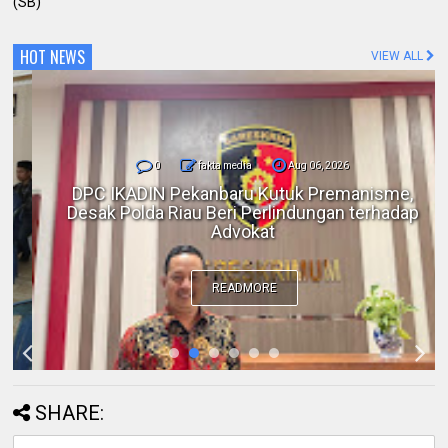
(SB)
HOT NEWS
VIEW ALL
0
fakta media
Aug 06, 2026
DPC IKADIN Pekanbaru Kutuk Premanisme,
Desak Polda Riau Beri Perlindungan terhadap
Advokat
READMORE
SHARE: