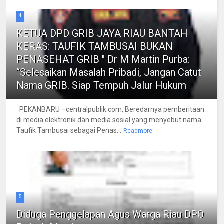
4
KETUA DPD GRIB JAYA RIAU BANTAH
KERAS: TAUFIK TAMBUSAI BUKAN
PENASEHAT GRIB " Dr M Martin Purba:
“Selesaikan Masalah Pribadi, Jangan Catut
Nama GRIB. Siap Tempuh Jalur Hukum
PEKANBARU –centralpublik.com, Beredarnya pemberitaan
di media elektronik dan media sosial yang menyebut nama
Taufik Tambusai sebagai Penas...
Readmore
5
Diduga Penggelapan Agus Warga Riau DPO