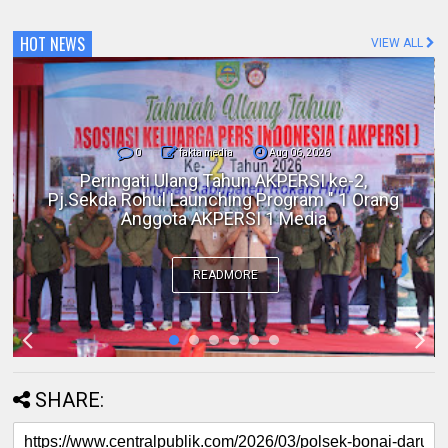
HOT NEWS
VIEW ALL
0
fakta media
Aug 06, 2026
Polres Inhil bersama Pemkab Inhil dan
BKSDA Riau Perkuat Sinergi Tangani
Gangguan Kera Liar di Tembilahan
READMORE
SHARE: