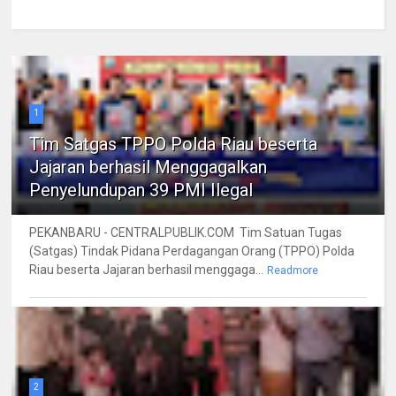
1
Tim Satgas TPPO Polda Riau beserta
Jajaran berhasil Menggagalkan
Penyelundupan 39 PMI Ilegal
PEKANBARU - CENTRALPUBLIK.COM Tim Satuan Tugas
(Satgas) Tindak Pidana Perdagangan Orang (TPPO) Polda
Riau beserta Jajaran berhasil menggaga...
Readmore
2