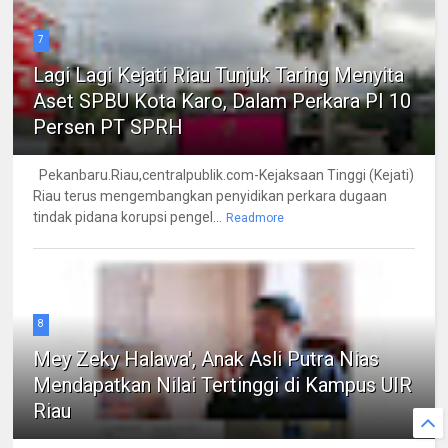
7
Lagi Lagi Kejati Riau Tunjuk Taring Menyita
Aset SPBU Kota Karo, Dalam Perkara PI 10
Persen PT SPRH
Pekanbaru.Riau,centralpublik.com-Kejaksaan Tinggi (Kejati)
Riau terus mengembangkan penyidikan perkara dugaan
tindak pidana korupsi pengel...
Readmore
8
Mey Zeky Halawa', Anak Asli Putra Nias
Mendapatkan Nilai Tertinggi di Kampus UIR
Riau