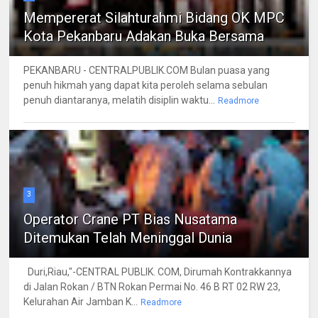
Mempererat Silahturahmi Bidang OK MPC
Kota Pekanbaru Adakan Buka Bersama
PEKANBARU - CENTRALPUBLIK.COM Bulan puasa yang
penuh hikmah yang dapat kita peroleh selama sebulan
penuh diantaranya, melatih disiplin waktu...
Readmore
3
Operator Crane PT Bias Nusatama
Ditemukan Telah Meninggal Dunia
Duri,Riau,"-CENTRAL PUBLIK. COM, Dirumah Kontrakkannya
di Jalan Rokan / BTN Rokan Permai No. 46 B RT 02 RW 23,
Kelurahan Air Jamban K...
Readmore