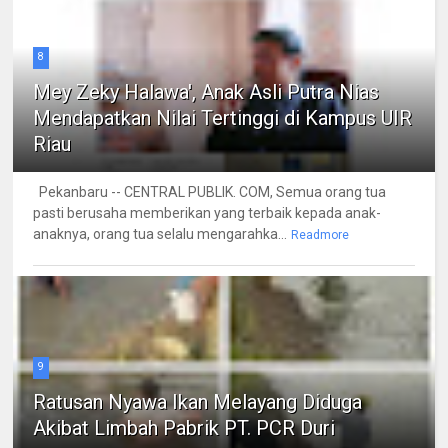
8
Mey Zeky Halawa', Anak Asli Putra Nias
Mendapatkan Nilai Tertinggi di Kampus UIR
Riau
Pekanbaru -- CENTRAL PUBLIK. COM, Semua orang tua
pasti berusaha memberikan yang terbaik kepada anak-
anaknya, orang tua selalu mengarahka...
Readmore
9
Ratusan Nyawa Ikan Melayang Diduga
Akibat Limbah Pabrik PT. PCR Duri