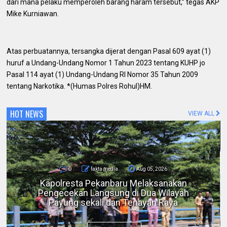
dari mana pelaku memperoleh barang haram tersebut,” tegas AKP
Mike Kurniawan.
Atas perbuatannya, tersangka dijerat dengan Pasal 609 ayat (1)
huruf a Undang-Undang Nomor 1 Tahun 2023 tentang KUHP jo
Pasal 114 ayat (1) Undang-Undang RI Nomor 35 Tahun 2009
tentang Narkotika. *(Humas Polres Rohul)HM.
HOT NEWS
VIEW ALL
0
fakta media
Aug 05, 2026
Bicara di Forum IMT-GT, Kapolda Riau:
Kerusakan Lingkungan pada Akhirnya
Menjadi Ancaman Keamanan