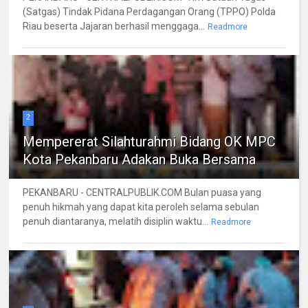
(Satgas) Tindak Pidana Perdagangan Orang (TPPO) Polda
Riau beserta Jajaran berhasil menggaga...
Readmore
2
Mempererat Silahturahmi Bidang OK MPC
Kota Pekanbaru Adakan Buka Bersama
PEKANBARU - CENTRALPUBLIK.COM Bulan puasa yang
penuh hikmah yang dapat kita peroleh selama sebulan
penuh diantaranya, melatih disiplin waktu...
Readmore