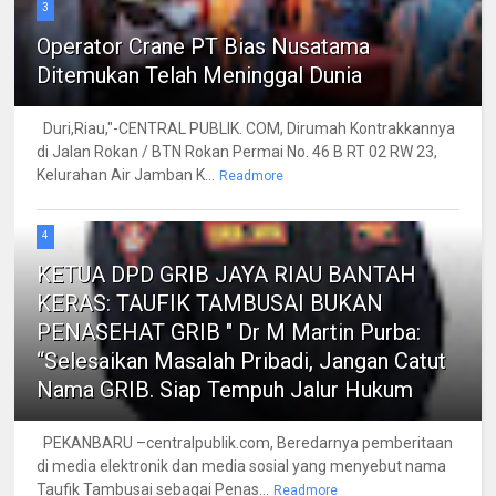
3
Operator Crane PT Bias Nusatama
Ditemukan Telah Meninggal Dunia
Duri,Riau,"-CENTRAL PUBLIK. COM, Dirumah Kontrakkannya
di Jalan Rokan / BTN Rokan Permai No. 46 B RT 02 RW 23,
Kelurahan Air Jamban K...
Readmore
4
KETUA DPD GRIB JAYA RIAU BANTAH
KERAS: TAUFIK TAMBUSAI BUKAN
PENASEHAT GRIB " Dr M Martin Purba:
“Selesaikan Masalah Pribadi, Jangan Catut
Nama GRIB. Siap Tempuh Jalur Hukum
PEKANBARU –centralpublik.com, Beredarnya pemberitaan
di media elektronik dan media sosial yang menyebut nama
Taufik Tambusai sebagai Penas...
Readmore