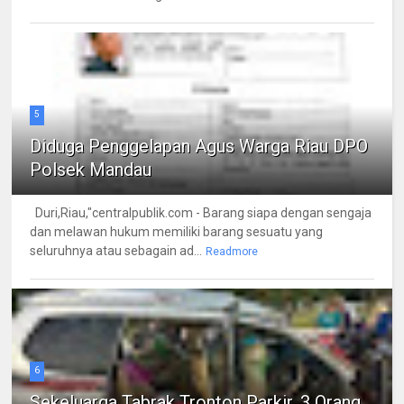
5
Diduga Penggelapan Agus Warga Riau DPO
Polsek Mandau
Duri,Riau,"centralpublik.com - Barang siapa dengan sengaja
dan melawan hukum memiliki barang sesuatu yang
seluruhnya atau sebagain ad...
Readmore
6
Sekeluarga Tabrak Tronton Parkir, 3 Orang