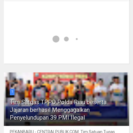
1
Tim Satgas TPPO Polda Riau beserta
Jajaran berhasil Menggagalkan
Penyelundupan 39 PMI Ilegal
PEKANBARU - CENTRALPUBLIK.COM Tim Satuan Tugas