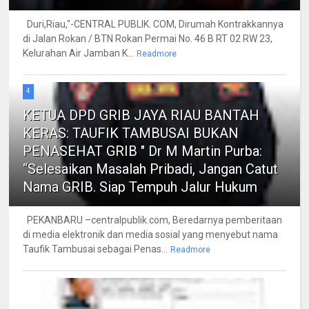
Duri,Riau,"-CENTRAL PUBLIK. COM, Dirumah Kontrakkannya
di Jalan Rokan / BTN Rokan Permai No. 46 B RT 02 RW 23,
Kelurahan Air Jamban K...
Readmore
4
KETUA DPD GRIB JAYA RIAU BANTAH
KERAS: TAUFIK TAMBUSAI BUKAN
PENASEHAT GRIB " Dr M Martin Purba:
“Selesaikan Masalah Pribadi, Jangan Catut
Nama GRIB. Siap Tempuh Jalur Hukum
PEKANBARU –centralpublik.com, Beredarnya pemberitaan
di media elektronik dan media sosial yang menyebut nama
Taufik Tambusai sebagai Penas...
Readmore