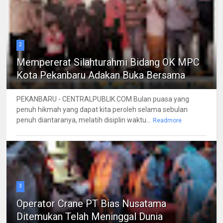
2
Mempererat Silahturahmi Bidang OK MPC
Kota Pekanbaru Adakan Buka Bersama
PEKANBARU - CENTRALPUBLIK.COM Bulan puasa yang
penuh hikmah yang dapat kita peroleh selama sebulan
penuh diantaranya, melatih disiplin waktu...
Readmore
3
Operator Crane PT Bias Nusatama
Ditemukan Telah Meninggal Dunia