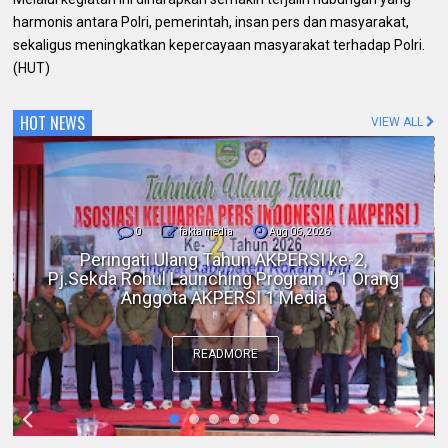
harmonis antara Polri, pemerintah, insan pers dan masyarakat,
sekaligus meningkatkan kepercayaan masyarakat terhadap Polri.
(HUT)
HOT NEWS
VIEW ALL
0
fakta media
Aug 06, 2026
Polres Inhil bersama Pemkab Inhil dan
BKSDA Riau Perkuat Sinergi Tangani
Gangguan Kera Liar di Tembilahan
READMORE