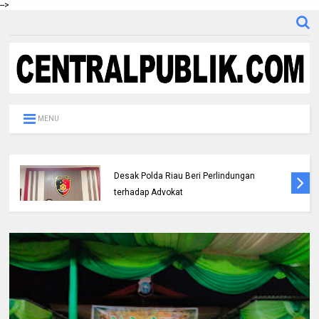
-->
MENU
DPC IKADIN Pekanbaru Kutuk Premanisme,
Desak Polda Riau Beri Perlindungan
terhadap Advokat