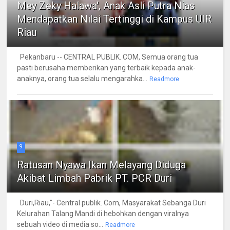
Mey Zeky Halawa', Anak Asli Putra Nias
Mendapatkan Nilai Tertinggi di Kampus UIR
Riau
Pekanbaru -- CENTRAL PUBLIK. COM, Semua orang tua
pasti berusaha memberikan yang terbaik kepada anak-
anaknya, orang tua selalu mengarahka...
Readmore
9
Ratusan Nyawa Ikan Melayang Diduga
Akibat Limbah Pabrik PT. PCR Duri
Duri,Riau,"- Central publik. Com, Masyarakat Sebanga Duri
Kelurahan Talang Mandi di hebohkan dengan viralnya
sebuah video di media so...
Readmore