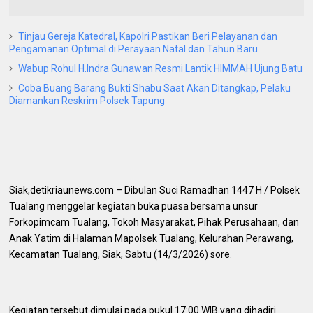
Tinjau Gereja Katedral, Kapolri Pastikan Beri Pelayanan dan
Pengamanan Optimal di Perayaan Natal dan Tahun Baru
Wabup Rohul H.Indra Gunawan Resmi Lantik HIMMAH Ujung Batu
Coba Buang Barang Bukti Shabu Saat Akan Ditangkap, Pelaku
Diamankan Reskrim Polsek Tapung
Siak,detikriaunews.com – Dibulan Suci Ramadhan 1447 H / Polsek
Tualang menggelar kegiatan buka puasa bersama unsur
Forkopimcam Tualang, Tokoh Masyarakat, Pihak Perusahaan, dan
Anak Yatim di Halaman Mapolsek Tualang, Kelurahan Perawang,
Kecamatan Tualang, Siak, Sabtu (14/3/2026) sore.
Kegiatan tersebut dimulai pada pukul 17:00 WIB yang dihadiri