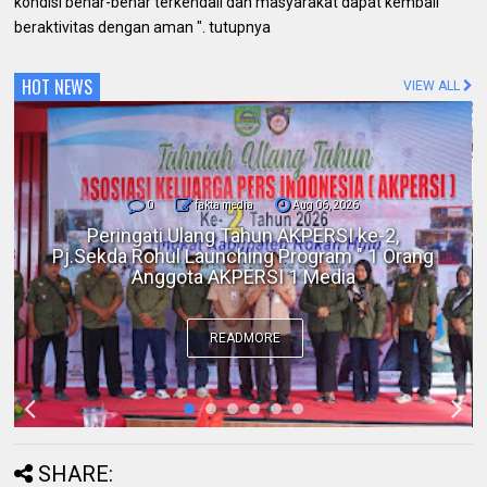
kondisi benar-benar terkendali dan masyarakat dapat kembali
beraktivitas dengan aman ". tutupnya
HOT NEWS
VIEW ALL
0
fakta media
Aug 06, 2026
Polres Inhil bersama Pemkab Inhil dan
BKSDA Riau Perkuat Sinergi Tangani
Gangguan Kera Liar di Tembilahan
READMORE
SHARE: