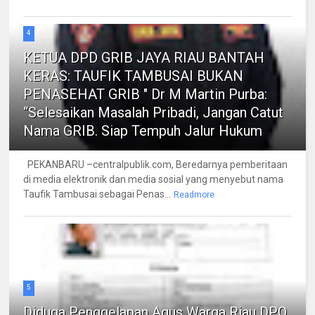
4
KETUA DPD GRIB JAYA RIAU BANTAH
KERAS: TAUFIK TAMBUSAI BUKAN
PENASEHAT GRIB " Dr M Martin Purba:
“Selesaikan Masalah Pribadi, Jangan Catut
Nama GRIB. Siap Tempuh Jalur Hukum
PEKANBARU –centralpublik.com, Beredarnya pemberitaan
di media elektronik dan media sosial yang menyebut nama
Taufik Tambusai sebagai Penas...
Readmore
5
Diduga Penggelapan Agus Warga Riau DPO