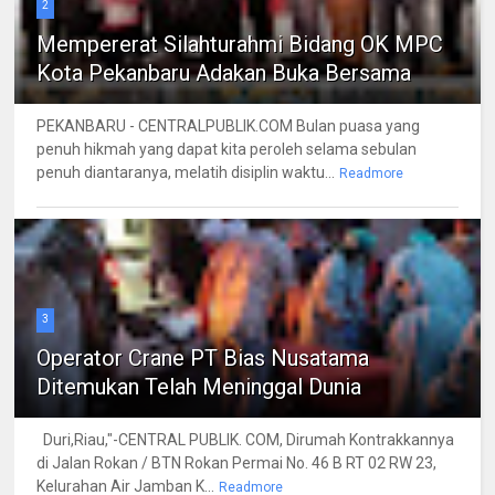
2
Mempererat Silahturahmi Bidang OK MPC
Kota Pekanbaru Adakan Buka Bersama
PEKANBARU - CENTRALPUBLIK.COM Bulan puasa yang
penuh hikmah yang dapat kita peroleh selama sebulan
penuh diantaranya, melatih disiplin waktu...
Readmore
3
Operator Crane PT Bias Nusatama
Ditemukan Telah Meninggal Dunia
Duri,Riau,"-CENTRAL PUBLIK. COM, Dirumah Kontrakkannya
di Jalan Rokan / BTN Rokan Permai No. 46 B RT 02 RW 23,
Kelurahan Air Jamban K...
Readmore