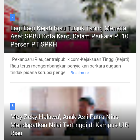
7
Lagi Lagi Kejati Riau Tunjuk Taring Menyita
Aset SPBU Kota Karo, Dalam Perkara PI 10
Persen PT SPRH
Pekanbaru.Riau,centralpublik.com-Kejaksaan Tinggi (Kejati)
Riau terus mengembangkan penyidikan perkara dugaan
tindak pidana korupsi pengel...
Readmore
8
Mey Zeky Halawa', Anak Asli Putra Nias
Mendapatkan Nilai Tertinggi di Kampus UIR
Riau