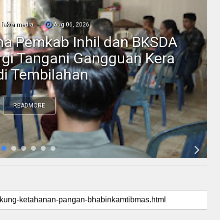
fakta media
Aug 06, 2026
ama Pemkab Inhil dan BKSDA
ergi Tangani Gangguan Kera
 di Tembilahan
READMORE