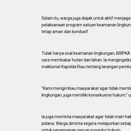
Selain itu, warga juga diajak untuk aktif menja
pelaksanaan program satuan keamanan lingkung
tetap aman dan kondusif.
Tidak hanya soal keamanan lingkungan, BRIPK
cara membakar hutan dan lahan. Ia mengingatka
maklumat Kapolda Riau tentang larangan pemba
“Kami mengimbau masyarakat agar tidak membuk
lingkungan, juga memiliki konsekuensi hukum,” u
Ia juga meminta masyarakat agar tidak main h
pidana. Warga diminta segera melaporkan setia
untuk penanganan sesuai prosedur hukum.