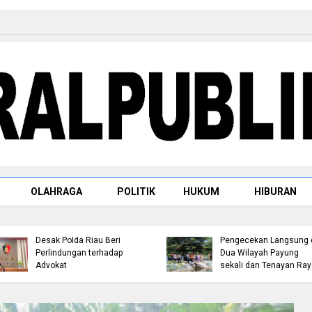
OLAHRAGA
POLITIK
HUKUM
HIBURAN
Deadlock Mediasi 28 Juli
Satresnarkoba Polres
2026, Masyarakat Mesuji
Rohul Tangkap Pengeda
Lanjutkan Reklaming
Sabu di Ujung Batu, Sita
Lahan di Blok O:40, 41, 42
Barang Bukti 3,89 Gram