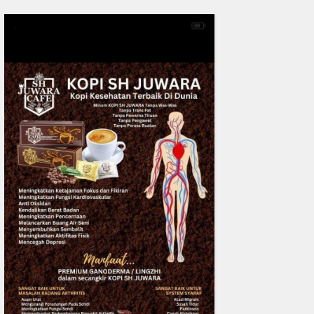
0
fakta media
Aug 06, 2
DPC IKADIN Pekanbaru Kutuk
Desak Polda Riau Beri Perlind
Advokat
READMORE