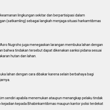
ga keamanan lingkungan sekitar dan berpartisipasi dalam
an (satkamling) sebagai langkah menjaga situasi harkamtibmas
A Asro Nugroho juga menegaskan larangan membuka lahan dengan
n bahwa tindakan tersebut dapat dikenakan sanksi pidana sesuai
karan hutan dan lahan.
a lahan dengan cara dibakar karena selain berbahaya bagi
jarnya.
akim sendiri apabila menemukan ataupun menangkap pelaku tindak
p kejadian kepada Bhabinkamtibmas maupun kantor polisi terdekat