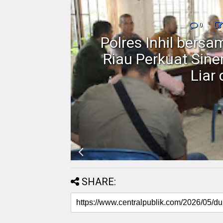
0
rakat
Polres Inhil bers
 Blok
Riau Perkuat Sin
Liar
SHARE: